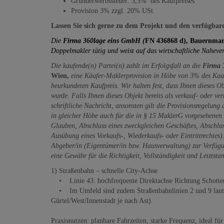
Grunderwerbssteuer: 3,5% des Kaufpreises
Provision 3% zzgl. 20% USt.
Lassen Sie sich gerne zu dem Projekt und den verfügba
Die
Firma 360lage eins GmbH (
FN 436868 d), Bauernmar
Doppelmakler tätig und weist auf das wirtschaftliche Nahever
Die kaufende(n) Partei(n) zahlt im Erfolgsfall an die
Firma 
Wien,
eine Käufer-Maklerprovision in Höhe von 3% des Kaufp
beurkundeten Kaufpreis. Wir halten fest, dass Ihnen dieses O
wurde. Falls Ihnen dieses Objekt bereits als verkauf- oder v
schriftliche Nachricht, ansonsten gilt die Provisionsregelung
in gleicher Höhe auch für die in § 15 MaklerG vorgesehenen
Glauben, Abschluss eines zweckgleichen Geschäftes, Abschlus
Ausübung eines Vorkaufs-, Wiederkaufs- oder Eintrittrechtes
Abgeber/in (Eigentümer/in bzw. Hausverwaltung) zur Verfügun
eine Gewähr für die Richtigkeit, Vollständigkeit und Letztsta
1) Straßenbahn – schnelle City-Achse
• Linie 43: hochfrequente Direktachse Richtung Schottentor
• Im Umfeld sind zudem Straßenbahnlinien 2 und 9 laut H
Gürtel/West/Innenstadt je nach Ast).
Praxisnutzen: planbare Fahrzeiten, starke Frequenz, ideal fü