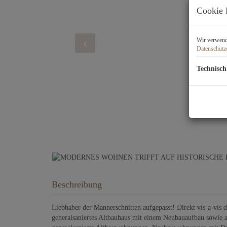
Cookie 
Wir verwende
Datenschutz
Technisch
Beschreibung
Liebhaber der Mannerschnitten aufgepasst! Direkt vis-a-vis
generalsaniertes Altbauhaus mit einem Neubauaufbau sowie 