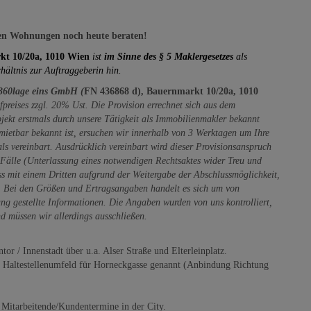
ren Wohnungen noch heute beraten!
kt 10/20a, 1010 Wien
ist
im Sinne des § 5 Maklergesetzes
als
hältnis zur Auftraggeberin hin.
360lage eins GmbH (
FN 436868 d), Bauernmarkt 10/20a, 1010
reises zzgl. 20% Ust. Die Provision errechnet sich aus dem
bjekt erstmals durch unsere Tätigkeit als Immobilienmakler bekannt
ermietbar bekannt ist, ersuchen wir innerhalb von 3 Werktagen um Ihre
 als vereinbart. Ausdrücklich vereinbart wird dieser Provisionsanspruch
 Fälle (Unterlassung eines notwendigen Rechtsaktes wider Treu und
s mit einem Dritten aufgrund der Weitergabe der Abschlussmöglichkeit,
). Bei den Größen und Ertragsangaben handelt es sich um von
g gestellte Informationen. Die Angaben wurden von uns kontrolliert,
nd müssen wir allerdings ausschließen.
 / Innenstadt über u.a. Alser Straße und Elterleinplatz.
altestellenumfeld für Horneckgasse genannt (Anbindung Richtung
r Mitarbeitende/Kundentermine in der City.