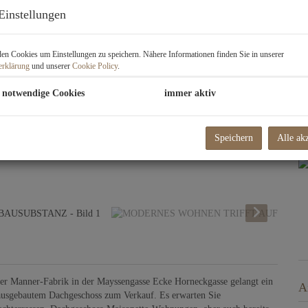
H
Einstellungen
f
gü
Ba
n Cookies um Einstellungen zu speichern. Nähere Informationen finden Sie in unserer
Z
erklärung
und unserer
Cookie Policy
.
H
Be
 notwendige Cookies
immer aktiv
K
Speichern
Alle ak
 der Manner-Fabrik in der Mayssengasse Ecke Horneckgasse gelangt ein
A
ausgebautem Dachgeschoss zum Verkauf. Es erwarten Sie