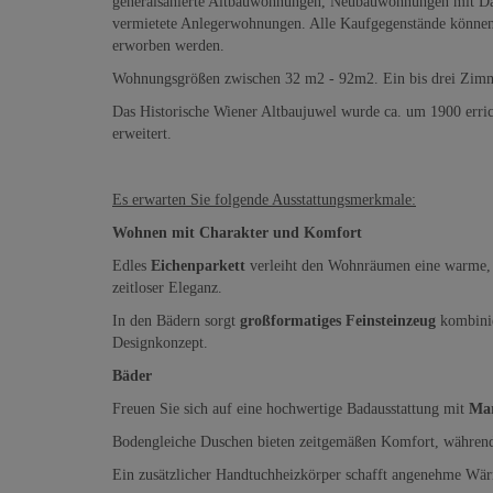
generalsanierte Altbauwohnungen, Neubauwohnungen mit Dac
vermietete Anlegerwohnungen. Alle Kaufgegenstände können s
erworben werden.
Wohnungsgrößen zwischen 32 m2 - 92m2. Ein bis drei Zim
Das Historische Wiener Altbaujuwel wurde ca. um 1900 err
erweitert.
Es erwarten Sie folgende Ausstattungsmerkmale:
Wohnen mit Charakter und Komfort
Edles
Eichenparkett
verleiht den Wohnräumen eine warme, n
zeitloser Eleganz.
In den Bädern sorgt
großformatiges Feinsteinzeug
kombinie
Designkonzept.
Bäder
Freuen Sie sich auf eine hochwertige Badausstattung mit
Mar
Bodengleiche Duschen bieten zeitgemäßen Komfort, währen
Ein zusätzlicher Handtuchheizkörper schafft angenehme Wär