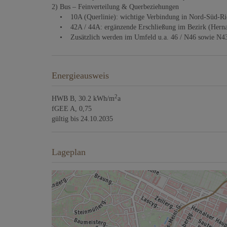
2) Bus – Feinverteilung & Querbeziehungen
• 10A (Querlinie): wichtige Verbindung in Nord-Süd-Richt
• 42A / 44A: ergänzende Erschließung im Bezirk (Hernal
• Zusätzlich werden im Umfeld u.a. 46 / N46 sowie N43 al
Energieausweis
2
HWB
B, 30.2 kWh/m
a
fGEE
A, 0,75
gültig bis
24.10.2035
Lageplan