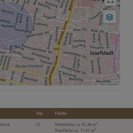
Tiles ©
basemap.at
e
Top
Fläche
2
tstock
13
Wohnfläche ca. 61,48 m
2
Nutzfläche ca. 71,62 m