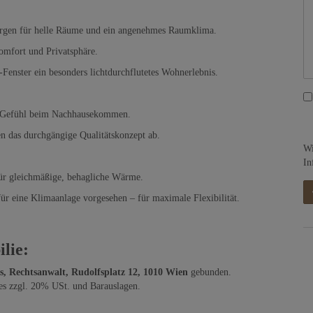
rgen für helle Räume und ein angenehmes Raumklima.
Komfort und Privatsphäre.
nster ein besonders lichtdurchflutetes Wohnerlebnis.
es Gefühl beim Nachhausekommen.
en das durchgängige Qualitätskonzept ab.
Wi
In
ür gleichmäßige, behagliche Wärme.
ür eine Klimaanlage vorgesehen – für maximale Flexibilität.
lie:
s, Rechtsanwalt, Rudolfsplatz 12, 1010 Wien
gebunden.
ses zzgl. 20% USt. und Barauslagen.