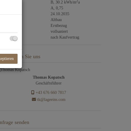
2
WB
B, 30.2 kWh/m
a
GEE
A, 0,75
ltig bis
24.10.2035
uart
Altbau
ustand
Erstbezug
auszustand
vollsaniert
ziehbar
nach Kaufvertrag
ontaktieren Sie uns
zeptieren
Thomas Kopatsch
Geschäftsführer
+43 676 660 7817
tk@lageeins.com
nfrage senden