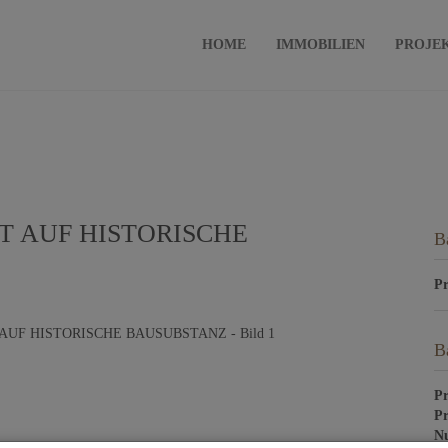
HOME
IMMOBILIEN
PROJE
 AUF HISTORISCHE
B
Pr
B
Pr
Pr
Nu