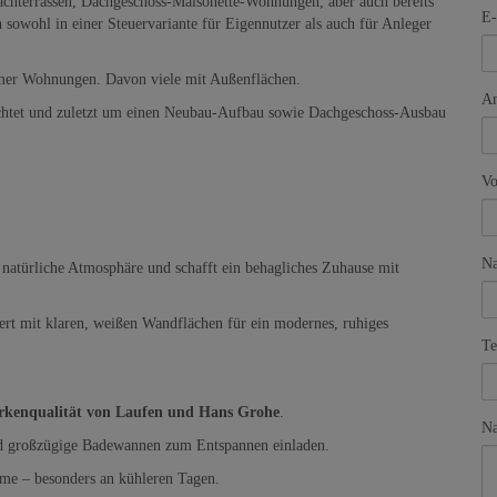
hterrassen, Dachgeschoss-Maisonette-Wohnungen, aber auch bereits
E-
owohl in einer Steuervariante für Eigennutzer als auch für Anleger
mer Wohnungen. Davon viele mit Außenflächen.
An
ichtet und zuletzt um einen Neubau-Aufbau sowie Dachgeschoss-Ausbau
V
N
atürliche Atmosphäre und schafft ein behagliches Zuhause mit
rt mit klaren, weißen Wandflächen für ein modernes, ruhiges
Te
kenqualität von Laufen und Hans Grohe
.
Na
d großzügige Badewannen zum Entspannen einladen.
me – besonders an kühleren Tagen.