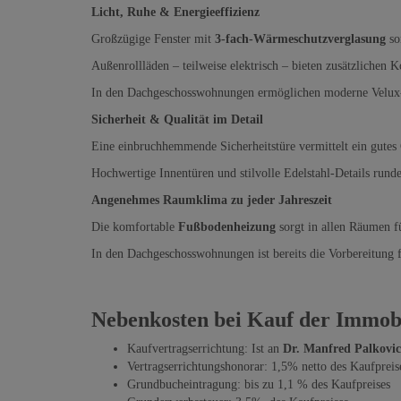
Licht, Ruhe & Energieeffizienz
Großzügige Fenster mit
3-fach-Wärmeschutzverglasung
so
Außenrollläden – teilweise elektrisch – bieten zusätzlichen 
In den Dachgeschosswohnungen ermöglichen moderne Velux-Fe
Sicherheit & Qualität im Detail
Eine einbruchhemmende Sicherheitstüre vermittelt ein gut
Hochwertige Innentüren und stilvolle Edelstahl-Details rund
Angenehmes Raumklima zu jeder Jahreszeit
Die komfortable
Fußbodenheizung
sorgt in allen Räumen f
In den Dachgeschosswohnungen ist bereits die Vorbereitung f
Nebenkosten bei Kauf der Immobi
Kaufvertragserrichtung: Ist an
Dr. Manfred Palkovic
Vertragserrichtungshonorar: 1,5% netto des Kaufprei
Grundbucheintragung: bis zu 1,1 % des Kaufpreises