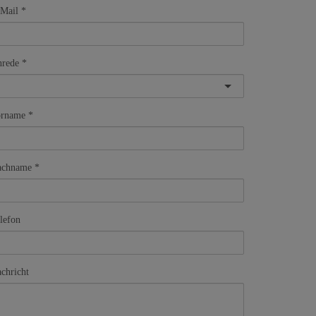
Mail
rede
orname
achname
lefon
chricht