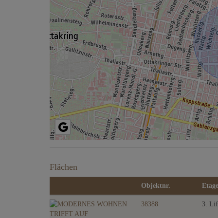
Flächen
Objektnr.
Etag
38388
3. Lif