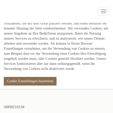
Hinweis zur Nutzung von Cookies
Naviga
Auf unserer Internetseite werden Cookies verwendet. Cookies sind kleine
Textdateien, die auf dem Gerät platziert werden, und einen Benutzer bei
erneuter Nutzung der Seite wiedererkennen. Wir verwenden Cookies, um
unsere Angebote an Ihre Bedürfnisse anzupassen, Ihnen die Nutzung
unserer Services zu erleichtern, und zu analysieren, wie unsere Dienste
arbeiten und verwendet werden. Sie können in Ihrem Browser
Einstellungen vornehmen, um die Verwendung von Cookies zu steuern,
zum Beispiel dass vor der Verwendung eines Cookies Ihre Einwilligung
eingeholt werden muss, oder Cookies generell blockiert werden. Unsere
Services funktionieren aber nur dann ordnungsgemäß, wenn die
Verwendung von Cookies nicht deaktiviert wurde.
Cookie Einstellungen bearbeiten
IMPRESSUM