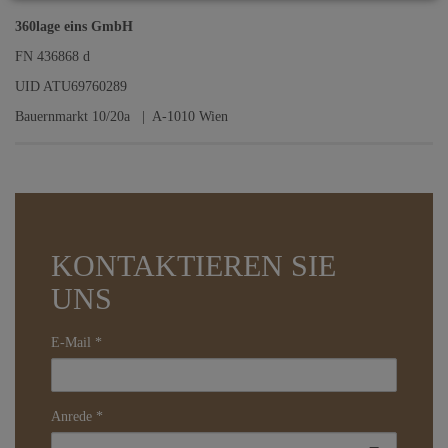
360lage eins GmbH
FN 436868 d
UID ATU69760289
Bauernmarkt 10/20a | A-1010 Wien
KONTAKTIEREN SIE
UNS
E-Mail
Anrede