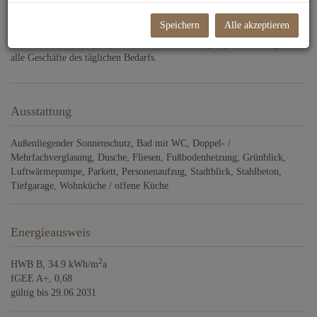
Gehminuten von der U6 Station Siebenhirten entfernt. Drei Supermärkte
(Spar, Penny etc.) befinden sich ebenfalls in unmittelbarer Gehweite.
Speichern
Alle akzeptieren
Zudem gibt es in der Umgebung um die Leo-Mathauser-Gasse eine
Volksschule, einen Sportplatz sowie auf der nahegelegenen Ketzergasse
alle Geschäfte des täglichen Bedarfs.
Ausstattung
Außenliegender Sonnenschutz
Bad mit WC
Doppel- /
Mehrfachverglasung
Dusche
Fliesen
Fußbodenheizung
Grünblick
Luftwärmepumpe
Parkett
Personenaufzug
Stadtblick
Stahlbeton
Tiefgarage
Wohnküche / offene Küche
Energieausweis
2
HWB
B, 34.9 kWh/m
a
fGEE
A+, 0,68
gültig bis
29.06.2031