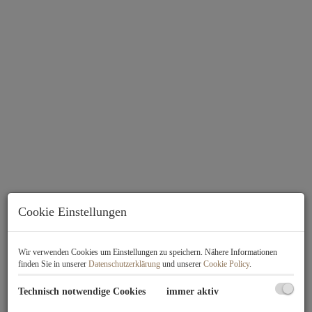
Cookie Einstellungen
Beschreibung
Wir verwenden Cookies um Einstellungen zu speichern. Nähere Informationen
finden Sie in unserer
Datenschutzerklärung
und unserer
Cookie Policy
.
Die Leo-Mathauser-Gasse in Siebenhirten befindet sich in einer
Technisch notwendige Cookies
immer aktiv
beschaulichen und netten Einfamilienhaus-Siedlung. Die Anlage ist ca. 8