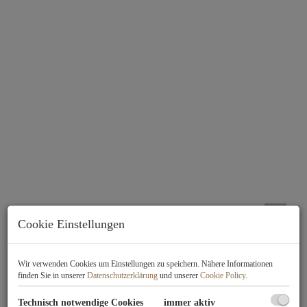
Cookie Einstellungen
Beschreibung
Wir verwenden Cookies um Einstellungen zu speichern. Nähere Informationen
finden Sie in unserer
Datenschutzerklärung
und unserer
Cookie Policy
.
Der Wohnpark Kornhäusel befindet sich im 20. Wiener Gemeindebezirk,
dem aufstrebenden und urban geprägten Bezirk Brigittenau. Direkt an der
Technisch notwendige Cookies
immer aktiv