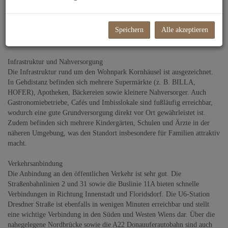
ruhigen Kornhäuselgasse gelegen, nahe der Leystraße, verbindet diese
Wohnlage städtisches Leben mit angenehmer Wohnqualität. Die
unmittelbare Umgebung des Wohnparks ist geprägt von moderner
Speichern
Alle akzeptieren
Wohnbebauung, gepflegten Grünflächen sowie einer guten
Durchmischung aus Wohn- und Geschäftsbereichen.
Infrastruktur und Nahversorgung
Die Infrastruktur rund um den Wohnpark Kornhäusel ist ausgezeichnet.
In Gehdistanz befinden sich mehrere Supermärkte (z. B. BILLA,
HOFER), Apotheken, Bäckereien sowie kleinere Nahversorger. Auch
Gastronomiebetriebe, Cafés und Imbisslokale sind fußläufig erreichbar,
wodurch eine gute Grundversorgung direkt vor Ort gewährleistet ist.
Zudem befinden sich mehrere Kindergärten, Schulen und Ärzte in der
näheren Umgebung, was den Standort insbesondere für Familien attraktiv
macht.
Verkehrsanbindung
Die Anbindung an den öffentlichen Verkehr ist sehr gut. Die
Straßenbahnlinien 2 und 31 sowie die Buslinie 11A bieten schnelle
Verbindungen in Richtung Innenstadt und Floridsdorf. Die U6-Station
Dresdner Straße ist ebenfalls in wenigen Minuten erreichbar und stellt
eine wichtige Verbindung in den Süden und Westen Wiens dar. Über die
nahegelegene Nordbrücke sowie die A22 Donauuferautobahn sind auch