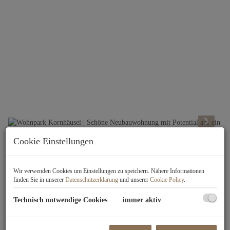
Cookie Einstellungen
Beschreibung
Wir verwenden Cookies um Einstellungen zu speichern. Nähere Informationen
1200 Brigittenau | Wohnpark Kornhäusel - ein Wiener Original
finden Sie in unserer
Datenschutzerklärung
und unserer
Cookie Policy
.
Wissenswertes zum Projekt:
Technisch notwendige Cookies
immer aktiv
Die Wohnhausanlage zwischen Kornhäuselgasse und Leystraße wurde in
den
1990er Jahren
errichtet. Auf insgesamt 9 Stiegen verteilen sich
neben zahlreichen Eigentums- und Mietwohnungen auch mehrere