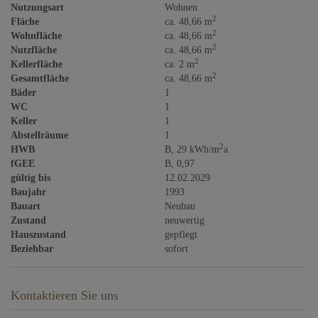
Nutzungsart
Wohnen
2
Fläche
ca. 48,66 m
2
Wohnfläche
ca. 48,66 m
2
Nutzfläche
ca. 48,66 m
2
Kellerfläche
ca. 2 m
2
Gesamtfläche
ca. 48,66 m
Bäder
1
WC
1
Keller
1
Abstellräume
1
2
HWB
B, 29 kWh/m
a
fGEE
B, 0,97
gültig bis
12.02.2029
Baujahr
1993
Bauart
Neubau
Zustand
neuwertig
Hauszustand
gepflegt
Beziehbar
sofort
Kontaktieren Sie uns