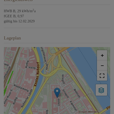
2
HWB
B, 29 kWh/m
a
fGEE
B, 0,97
gültig bis
12.02.2029
Lageplan
+
−