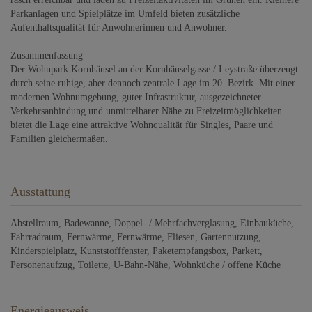
Parkanlagen und Spielplätze im Umfeld bieten zusätzliche
Aufenthaltsqualität für Anwohnerinnen und Anwohner.
Zusammenfassung
Der Wohnpark Kornhäusel an der Kornhäuselgasse / Leystraße überzeugt
durch seine ruhige, aber dennoch zentrale Lage im 20. Bezirk. Mit einer
modernen Wohnumgebung, guter Infrastruktur, ausgezeichneter
Verkehrsanbindung und unmittelbarer Nähe zu Freizeitmöglichkeiten
bietet die Lage eine attraktive Wohnqualität für Singles, Paare und
Familien gleichermaßen.
Ausstattung
Abstellraum
Badewanne
Doppel- / Mehrfachverglasung
Einbauküche
Fahrradraum
Fernwärme
Fernwärme
Fliesen
Gartennutzung
Kinderspielplatz
Kunststofffenster
Paketempfangsbox
Parkett
Personenaufzug
Toilette
U-Bahn-Nähe
Wohnküche / offene Küche
Energieausweis