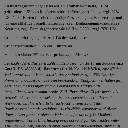
Kaufvertragserrichtung: Ist an
RA Dr. Rainer Brinskele, LL.M.
gebunden:
1,5% des Kaufpreises für die Vertragserrichtung zzgl. 20%
USt. (inkl. Kosten für die treuhändige Abwicklung des Kaufvertrags und
für eine allfällige Fremdfinanzierung) zzgl. Beglaubigungskosten eines
Notariats, zzgl. Barauslagenpauschale i.d.H.v. € 250,- zzgl. 20% USt.
Grundbucheintragung: bis zu 1,1% des Kaufpreises
Grunderwerbsteuer: 3,5% des Kaufpreises
Maklerprovision: 3% des Kaufpreises zzgl. 20% USt.
Die kaufende(n) Partei(n) zahlt im Erfolgsfall an die
Firma 360lage eins
GmbH (
FN 436868 d), Bauernmarkt 10/20a, 1010 Wien,
eine Käufer-
Maklerprovision in Höhe von 3% des Kaufpreises zzgl. 20% USt. Die
Provision errechnet sich aus dem beurkundeten Kaufpreis. Wir halten fest,
dass Ihnen dieses Objekt erstmals durch unsere Tätigkeit als
Immobilienmakler bekannt wurde. Falls Ihnen dieses Objekt bereits als
verkauf- oder vermietbar bekannt ist, ersuchen wir innerhalb von 3
Werktagen um Ihre schriftliche Nachricht, ansonsten gilt die
Provisionsregelung als vereinbart. Ausdrücklich vereinbart wird dieser
Provisionsanspruch in gleicher Höhe auch für die in § 15 MaklerG
vorgesehenen Fälle (Unterlassung eines notwendigen Rechtsaktes wider
Treu und Glauben, Abschluss eines zweckgleichen Geschäftes, Abschluss