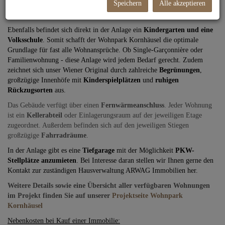
Speichern
Alle akzeptieren
Nahversorgungsmöglichkeiten, darunter ein
BILLA, ein BIPA, eine
Trafik
sowie ein
Restaurant
.
Ebenfalls befindet sich direkt in der Anlage ein
Kindergarten und eine
Volksschule
. Somit schafft der Wohnpark Kornhäusel die optimale
Grundlage für fast alle Wohnansprüche. Ob Single-Garçonnière
oder
Familienwohnung - diese Anlage wird jedem Bedarf gerecht. Zudem
zeichnet sich unser Wiener Original durch zahlreiche
Begrünungen
,
großzügige Innenhöfe mit
Kinderspielplätzen
und
ruhigen
Rückzugsorten
aus.
Das Gebäude verfügt über einen
Fernwärmeanschluss
. Jeder Wohnung
ist ein
Kellerabteil
oder Einlagerungsraum auf der jeweiligen Etage
zugeordnet. Außerdem befinden sich auf den jeweiligen Stiegen
großzügige
Fahrradräume
.
In der Anlage gibt es eine
Tiefgarage
mit der Möglichkeit
PKW-
Stellplätze anzumieten
. Bei Interesse daran stellen wir Ihnen gerne den
Kontakt zur zuständigen Hausverwaltung ARWAG Immobilien her.
Weitere Details sowie eine Übersicht aller verfügbaren Wohnungen
im Projekt finden Sie auf unserer
Projektseite Wohnpark
Kornhäusel
Nebenkosten bei Kauf einer Immobilie: