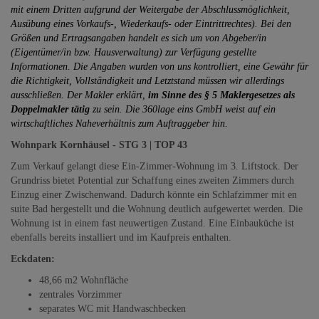
mit einem Dritten aufgrund der Weitergabe der Abschlussmöglichkeit,
Ausübung eines Vorkaufs-, Wiederkaufs- oder Eintrittrechtes). Bei den
Größen und Ertragsangaben handelt es sich um von Abgeber/in
(Eigentümer/in bzw. Hausverwaltung) zur Verfügung gestellte
Informationen. Die Angaben wurden von uns kontrolliert, eine Gewähr für
die Richtigkeit, Vollständigkeit und Letztstand müssen wir allerdings
ausschließen.
Der Makler erklärt,
im Sinne des § 5 Maklergesetzes als
Doppelmakler tätig
zu sein. Die 360lage eins GmbH weist auf ein
wirtschaftliches Naheverhältnis zum Auftraggeber hin.
Wohnpark Kornhäusel - STG 3 | TOP 43
Zum Verkauf gelangt diese Ein-Zimmer-Wohnung im 3. Liftstock. Der
Grundriss bietet Potential zur Schaffung eines zweiten Zimmers durch
Einzug einer Zwischenwand. Dadurch könnte ein Schlafzimmer mit en
suite Bad hergestellt und die Wohnung deutlich aufgewertet werden. Die
Wohnung ist in einem fast neuwertigen Zustand. Eine Einbauküche ist
ebenfalls bereits installiert und im Kaufpreis enthalten.
Eckdaten:
48,66 m2 Wohnfläche
zentrales Vorzimmer
separates WC mit Handwaschbecken