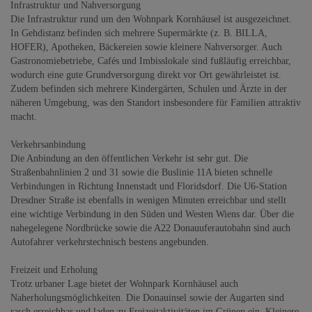
Infrastruktur und Nahversorgung
Die Infrastruktur rund um den Wohnpark Kornhäusel ist ausgezeichnet.
In Gehdistanz befinden sich mehrere Supermärkte (z. B. BILLA,
HOFER), Apotheken, Bäckereien sowie kleinere Nahversorger. Auch
Gastronomiebetriebe, Cafés und Imbisslokale sind fußläufig erreichbar,
wodurch eine gute Grundversorgung direkt vor Ort gewährleistet ist.
Zudem befinden sich mehrere Kindergärten, Schulen und Ärzte in der
näheren Umgebung, was den Standort insbesondere für Familien attraktiv
macht.
Verkehrsanbindung
Die Anbindung an den öffentlichen Verkehr ist sehr gut. Die
Straßenbahnlinien 2 und 31 sowie die Buslinie 11A bieten schnelle
Verbindungen in Richtung Innenstadt und Floridsdorf. Die U6-Station
Dresdner Straße ist ebenfalls in wenigen Minuten erreichbar und stellt
eine wichtige Verbindung in den Süden und Westen Wiens dar. Über die
nahegelegene Nordbrücke sowie die A22 Donauuferautobahn sind auch
Autofahrer verkehrstechnisch bestens angebunden.
Freizeit und Erholung
Trotz urbaner Lage bietet der Wohnpark Kornhäusel auch
Naherholungsmöglichkeiten. Die Donauinsel sowie der Augarten sind
rasch erreichbar und laden zu Freizeitaktivitäten im Grünen ein. Kleinere