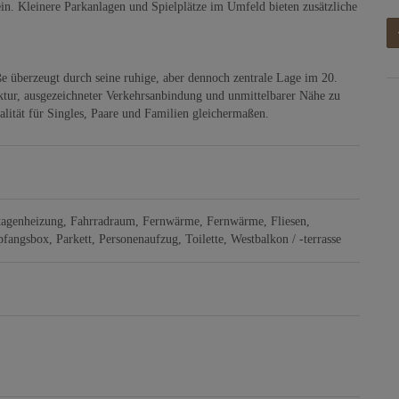
ein. Kleinere Parkanlagen und Spielplätze im Umfeld bieten zusätzliche
 überzeugt durch seine ruhige, aber dennoch zentrale Lage im 20.
tur, ausgezeichneter Verkehrsanbindung und unmittelbarer Nähe zu
alität für Singles, Paare und Familien gleichermaßen.
tagenheizung
Fahrradraum
Fernwärme
Fernwärme
Fliesen
pfangsbox
Parkett
Personenaufzug
Toilette
Westbalkon / -terrasse