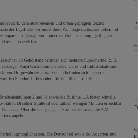
Te
indebezirk, dem aufstrebenden und urban geprägten Bezirk
 nahe der Leystraße, verbindet diese Wohnlage städtisches Leben mit
Wohnparks ist geprägt von moderner Wohnbebauung, gepflegten
d Geschäftsbereichen.
Na
ezeichnet. In Gehdistanz befinden sich mehrere Supermärkte (z. B.
ersorger. Auch Gastronomiebetriebe, Cafés und Imbisslokale sind
ekt vor Ort gewährleistet ist. Zudem befinden sich mehrere
as den Standort insbesondere für Familien attraktiv macht.
 Straßenbahnlinien 2 und 31 sowie die Buslinie 11A bieten schnelle
-Station Dresdner Straße ist ebenfalls in wenigen Minuten erreichbar
n Wiens dar. Über die nahegelegene Nordbrücke sowie die A22
bestens angebunden.
Wi
herholungsmöglichkeiten. Die Donauinsel sowie der Augarten sind
In