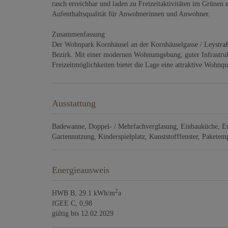
rasch erreichbar und laden zu Freizeitaktivitäten im Grünen 
Aufenthaltsqualität für Anwohnerinnen und Anwohner.
Zusammenfassung
Der Wohnpark Kornhäusel an der Kornhäuselgasse / Leystraße
Bezirk. Mit einer modernen Wohnumgebung, guter Infrastruk
Freizeitmöglichkeiten bietet die Lage eine attraktive Wohnqu
Ausstattung
Badewanne
Doppel- / Mehrfachverglasung
Einbauküche
E
Gartennutzung
Kinderspielplatz
Kunststofffenster
Paketem
Energieausweis
2
HWB
B, 29.1 kWh/m
a
fGEE
C, 0,98
gültig bis
12.02.2029