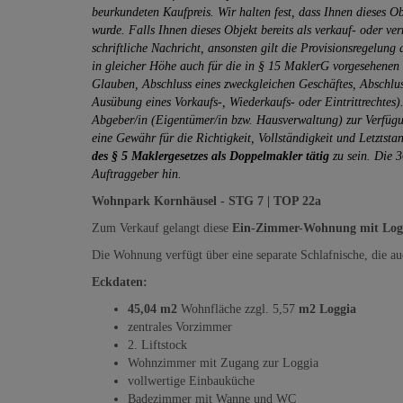
beurkundeten Kaufpreis. Wir halten fest, dass Ihnen dieses O
wurde. Falls Ihnen dieses Objekt bereits als verkauf- oder v
schriftliche Nachricht, ansonsten gilt die Provisionsregelung
in gleicher Höhe auch für die in § 15 MaklerG vorgesehenen
Glauben, Abschluss eines zweckgleichen Geschäftes, Abschlus
Ausübung eines Vorkaufs-, Wiederkaufs- oder Eintrittrechtes
Abgeber/in (Eigentümer/in bzw. Hausverwaltung) zur Verfügun
eine Gewähr für die Richtigkeit, Vollständigkeit und Letztsta
des § 5 Maklergesetzes als Doppelmakler tätig
zu sein. Die 3
Auftraggeber hin.
Wohnpark Kornhäusel - STG 7 | TOP 22a
Zum Verkauf gelangt diese
Ein-Zimmer-Wohnung mit Lo
Die Wohnung verfügt über eine separate Schlafnische, die 
Eckdaten:
45,04 m2
Wohnfläche zzgl. 5,57
m2 Loggia
zentrales Vorzimmer
2. Liftstock
Wohnzimmer mit Zugang zur Loggia
vollwertige Einbauküche
Badezimmer mit Wanne und WC