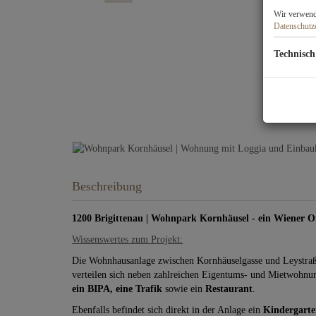
Wir verwende
Datenschutz
Technisch
Beschreibung
1200 Brigittenau | Wohnpark Kornhäusel - ein Wiener O
Wissenswertes zum Projekt:
Die Wohnhausanlage zwischen Kornhäuselgasse und Leystra
verteilen sich neben zahlreichen Eigentums- und Mietwohnu
ein BIPA, eine Trafik
sowie ein
Restaurant
.
Ebenfalls befindet sich direkt in der Anlage ein
Kindergarte