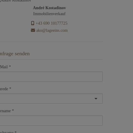
André Kostadinov
Immobilienverkauf
+43 690 10177725
ako@lageeins.com
nfrage senden
Mail
rede
orname
achname