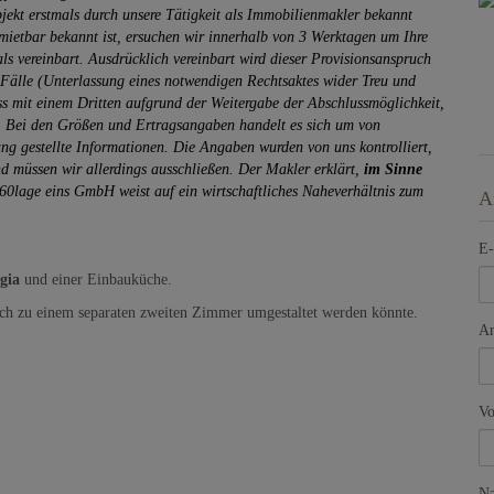
bjekt erstmals durch unsere Tätigkeit als Immobilienmakler bekannt
ermietbar bekannt ist, ersuchen wir innerhalb von 3 Werktagen um Ihre
 als vereinbart. Ausdrücklich vereinbart wird dieser Provisionsanspruch
 Fälle (Unterlassung eines notwendigen Rechtsaktes wider Treu und
s mit einem Dritten aufgrund der Weitergabe der Abschlussmöglichkeit,
). Bei den Größen und Ertragsangaben handelt es sich um von
g gestellte Informationen. Die Angaben wurden von uns kontrolliert,
nd müssen wir allerdings ausschließen.
Der Makler erklärt,
im Sinne
60lage eins GmbH weist auf ein wirtschaftliches Naheverhältnis zum
A
E-
ggia
und einer Einbauküche.
auch zu einem separaten zweiten Zimmer umgestaltet werden könnte.
An
V
N