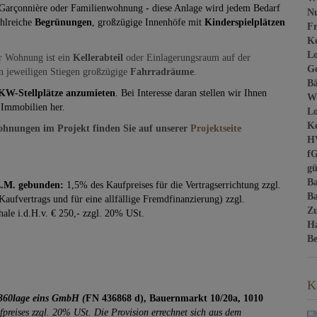
-Garçonnière
oder Familienwohnung - diese Anlage wird jedem Bedarf
Nu
ahlreiche
Begrünungen
, großzügige Innenhöfe mit
Kinderspielplätzen
Fr
Ke
Lo
er Wohnung ist ein
Kellerabteil
oder Einlagerungsraum auf der
Ge
n jeweiligen Stiegen großzügige
Fahrradräume
.
B
KW-Stellplätze anzumieten
. Bei Interesse daran stellen wir Ihnen
W
Immobilien her.
Lo
Ke
Wohnungen im Projekt finden Sie auf unserer
Projektseite
H
f
gü
B
L.M. gebunden:
1,5% des Kaufpreises für die Vertragserrichtung zzgl.
Ba
aufvertrags und für eine allfällige Fremdfinanzierung) zzgl.
Z
hale i.d.H.v. € 250,- zzgl. 20% USt.
H
Be
K
360lage eins GmbH (
FN 436868 d), Bauernmarkt 10/20a, 1010
reises zzgl. 20% USt. Die Provision errechnet sich aus dem