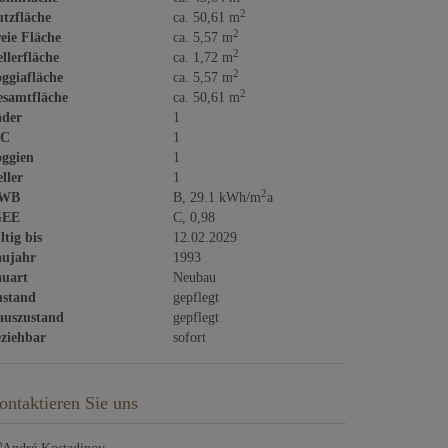
2
tzfläche
ca. 50,61 m
2
eie Fläche
ca. 5,57 m
2
llerfläche
ca. 1,72 m
2
ggiafläche
ca. 5,57 m
2
samtfläche
ca. 50,61 m
äder
1
C
1
ggien
1
ller
1
2
WB
B, 29.1 kWh/m
a
GEE
C, 0,98
ltig bis
12.02.2029
aujahr
1993
uart
Neubau
ustand
gepflegt
auszustand
gepflegt
ziehbar
sofort
ontaktieren Sie uns