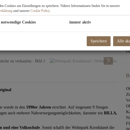
So
n Cookies um Einstellungen zu speichern. Nähere Informationen finden Sie in unserer
Um
erklärung
und unserer
Cookie Policy
.
mo
 notwendige Cookies
immer aktiv
Pr
Ve
Dr
Speichern
Alle ak
G
Gr
B
Ob
riginal
Z
Ve
Ob
ße wurde in den
1990er Jahren
errichtet. Auf insgesamt 9 Stiegen
Ka
ngen auch mehrere Nahversorgungsmöglichkeiten, darunter ein
BILLA,
Nu
Fl
n und eine Volksschule
. Somit schafft der Wohnpark Kornhäusel die
W