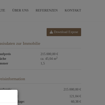
KTE
ÜBER UNS
REFERENZEN
KONTAKT
Download Expose
asisdaten zur Immobilie
ufpreis
215.000,00 €
2
äche
ca. 45,04 m
immer
1,5
reisinformation
ufpreis:
215.000,00 €
triebskosten:
121,04 €
paraturrücklage:
60,38 €