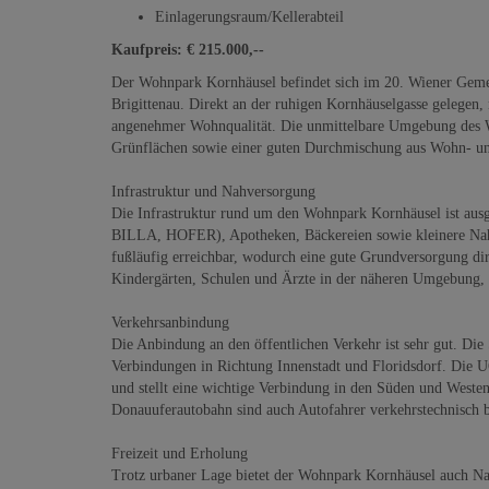
Einlagerungsraum/Kellerabteil
Kaufpreis: € 215.000,--
Der Wohnpark Kornhäusel befindet sich im 20. Wiener Geme
Brigittenau. Direkt an der ruhigen Kornhäuselgasse gelegen,
angenehmer Wohnqualität. Die unmittelbare Umgebung des 
Grünflächen sowie einer guten Durchmischung aus Wohn- un
Infrastruktur und Nahversorgung
Die Infrastruktur rund um den Wohnpark Kornhäusel ist ausg
BILLA, HOFER), Apotheken, Bäckereien sowie kleinere Nahv
fußläufig erreichbar, wodurch eine gute Grundversorgung dir
Kindergärten, Schulen und Ärzte in der näheren Umgebung, w
Verkehrsanbindung
Die Anbindung an den öffentlichen Verkehr ist sehr gut. Die
Verbindungen in Richtung Innenstadt und Floridsdorf. Die U6
und stellt eine wichtige Verbindung in den Süden und Weste
Donauuferautobahn sind auch Autofahrer verkehrstechnisch 
Freizeit und Erholung
Trotz urbaner Lage bietet der Wohnpark Kornhäusel auch Na