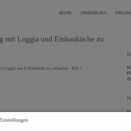
HOME
IMMOBILIEN
PROJE
 mit Loggia und Einbauküche zu
B
Ka
Fl
Z
P
Ka
Einstellungen
Be
Re