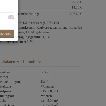
nstiges:
26,52 €
satzsteuer:
14,75 €
natliche Gesamtbelastung:
222,69 €
ovision:
3% des Kaufpreises zzgl. 20% USt.
rtragserrichtungskosten:
Kaufvertragserrichtung: Ist an RA
. Rainer Brinskele, LL.M. gebunden
zeptieren
rundbucheintragungsgebühr:
1,1%
underwerbsteuer:
3,5%
asisdaten zur Immobilie
jektnr.
38530
immer
1,5
rmarktungsart
Kauf
jektart
Wohnung
ufpreis
215.000,00 €
tzungsart
Wohnen
2
äche
ca. 45,04 m
2
ohnfläche
ca. 45,04 m