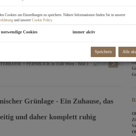
W
Re
n Cookies um Einstellungen zu speichern. Nähere Informationen finden Sie in unserer
So
erklärung
und unserer
Cookie Policy
.
Li
Um
 notwendige Cookies
immer aktiv
mo
Pr
Speichern
Alle ak
Ve
Gm
G
Gr
B
nischer Grünlage - Ein Zuhause, das
Ob
eitig und daher komplett ruhig
Z
Ve
Ob