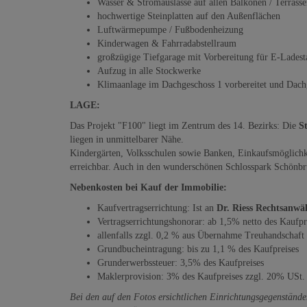
Wasser & Stromauslässe auf allen Balkonen / Terrass
hochwertige Steinplatten auf den Außenflächen
Luftwärmepumpe / Fußbodenheizung
Kinderwagen & Fahrradabstellraum
großzügige Tiefgarage mit Vorbereitung für E-Ladest
Aufzug in alle Stockwerke
Klimaanlage im Dachgeschoss 1 vorbereitet und Dach
LAGE:
Das Projekt "F100" liegt im Zentrum des 14. Bezirks: Die
S
liegen in unmittelbarer Nähe.
Kindergärten, Volksschulen sowie Banken, Einkaufsmöglichk
erreichbar. Auch in den wunderschönen Schlosspark Schönbr
Nebenkosten bei Kauf der Immobilie:
Kaufvertragserrichtung: Ist an
Dr. Riess Rechtsanw
Vertragserrichtungshonorar: ab 1,5% netto des Kaufp
allenfalls zzgl. 0,2 % aus Übernahme Treuhandschaft
Grundbucheintragung: bis zu 1,1 % des Kaufpreises
Grunderwerbssteuer: 3,5% des Kaufpreises
Maklerprovision: 3% des Kaufpreises zzgl. 20% USt.
Bei den auf den Fotos ersichtlichen Einrichtungsgegenständen