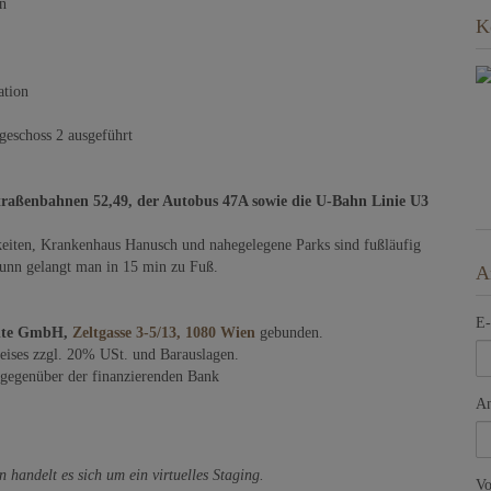
en
K
ation
geschoss 2 ausgeführt
traßenbahnen 52,49, der Autobus 47A sowie die U-Bahn Linie U3
eiten, Krankenhaus Hanusch und nahegelegene Parks sind fußläufig
unn gelangt man in 15 min zu Fuß.
A
E-
älte GmbH,
Zeltgasse 3-5/13, 1080 Wien
gebunden.
reises zzgl. 20% USt. und Barauslagen.
 gegenüber der finanzierenden Bank
An
 handelt es sich um ein virtuelles Staging.
V