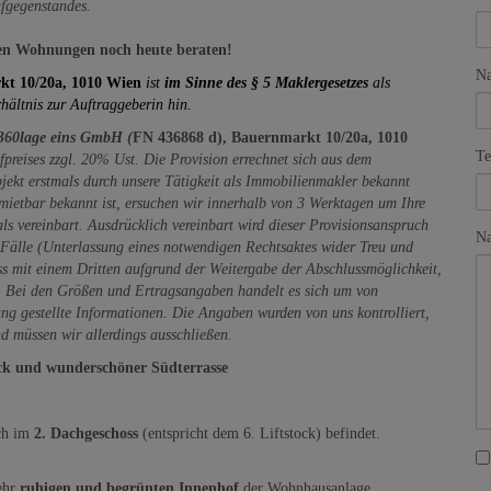
ufgegenstandes.
ren Wohnungen noch heute beraten!
N
kt 10/20a, 1010 Wien
ist
im Sinne des § 5 Maklergesetzes
als
hältnis zur Auftraggeberin hin.
360lage eins GmbH (
FN 436868 d), Bauernmarkt 10/20a, 1010
Te
reises zzgl. 20% Ust. Die Provision errechnet sich aus dem
bjekt erstmals durch unsere Tätigkeit als Immobilienmakler bekannt
ermietbar bekannt ist, ersuchen wir innerhalb von 3 Werktagen um Ihre
 als vereinbart. Ausdrücklich vereinbart wird dieser Provisionsanspruch
Na
 Fälle (Unterlassung eines notwendigen Rechtsaktes wider Treu und
s mit einem Dritten aufgrund der Weitergabe der Abschlussmöglichkeit,
). Bei den Größen und Ertragsangaben handelt es sich um von
g gestellte Informationen. Die Angaben wurden von uns kontrolliert,
nd müssen wir allerdings ausschließen.
ck und wunderschöner Südterrasse
ich im
2. Dachgeschoss
(entspricht dem 6. Liftstock) befindet.
sehr
ruhigen und begrünten Innenhof
der Wohnhausanlage