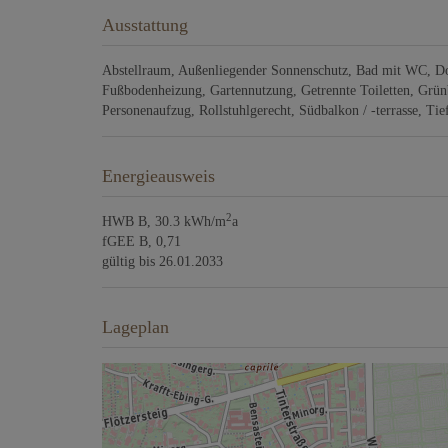
Ausstattung
Abstellraum
Außenliegender Sonnenschutz
Bad mit WC
Do
Fußbodenheizung
Gartennutzung
Getrennte Toiletten
Grün
Personenaufzug
Rollstuhlgerecht
Südbalkon / -terrasse
Tie
Energieausweis
2
HWB
B, 30.3 kWh/m
a
fGEE
B, 0,71
gültig bis
26.01.2033
Lageplan