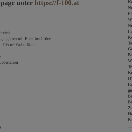
epage unter
https://f-100.at
Ka
Nu
Fl
W
Nu
Fr
ereich
Ke
igengärten mit Blick ins Grüne
Te
² -105 m² Wohnfläche
Ge
B
e
W
Ladestation
Te
Ke
H
f
gü
B
Ba
Z
H
Be
n