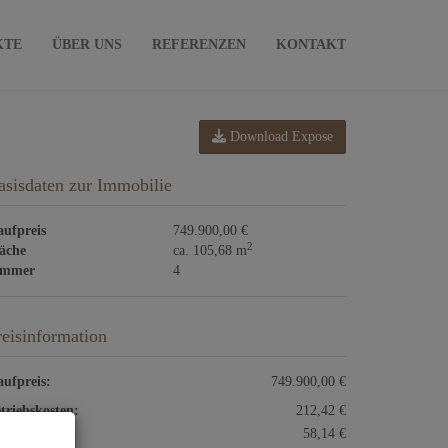
KTE
ÜBER UNS
REFERENZEN
KONTAKT
Download Expose
asisdaten zur Immobilie
ufpreis
749.900,00 €
2
äche
ca. 105,68 m
immer
4
reisinformation
ufpreis:
749.900,00 €
triebskosten:
212,42 €
izkosten:
58,14 €