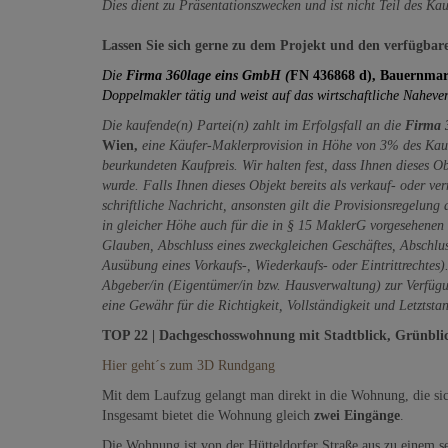
Dies dient zu Präsentationszwecken und ist nicht Teil des Ka
Lassen Sie sich gerne zu dem Projekt und den verfügba
Die
Firma 360lage eins GmbH (
FN 436868 d), Bauernmar
Doppelmakler tätig und weist auf das wirtschaftliche Nahever
Die kaufende(n) Partei(n) zahlt im Erfolgsfall an die
Firma 
Wien,
eine Käufer-Maklerprovision in Höhe von 3% des Kaufp
beurkundeten Kaufpreis. Wir halten fest, dass Ihnen dieses O
wurde. Falls Ihnen dieses Objekt bereits als verkauf- oder v
schriftliche Nachricht, ansonsten gilt die Provisionsregelung
in gleicher Höhe auch für die in § 15 MaklerG vorgesehenen
Glauben, Abschluss eines zweckgleichen Geschäftes, Abschlus
Ausübung eines Vorkaufs-, Wiederkaufs- oder Eintrittrechtes
Abgeber/in (Eigentümer/in bzw. Hausverwaltung) zur Verfügun
eine Gewähr für die Richtigkeit, Vollständigkeit und Letztsta
TOP 22 | Dachgeschosswohnung mit Stadtblick, Grünbli
Hier geht´s zum 3D Rundgang
Mit dem Laufzug gelangt man direkt in die Wohnung, die s
Insgesamt bietet die Wohnung gleich
zwei Eingänge
.
Die Wohnung ist von der Hütteldorfer Straße aus zu einem 