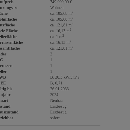
ufpreis
749.900,00 €
tzungsart
Wohnen
2
äche
ca. 105,68 m
2
ohnfläche
ca. 105,68 m
2
tzfläche
ca. 121,81 m
2
eie Fläche
ca. 16,13 m
2
llerfläche
ca. 1 m
2
rrassenfläche
ca. 16,13 m
2
samtfläche
ca. 121,81 m
äder
2
C
1
rrassen
1
ller
1
2
WB
B, 30.3 kWh/m
a
GEE
B, 0,71
ltig bis
26.01.2033
aujahr
2024
uart
Neubau
ustand
Erstbezug
auszustand
Erstbezug
ziehbar
sofort