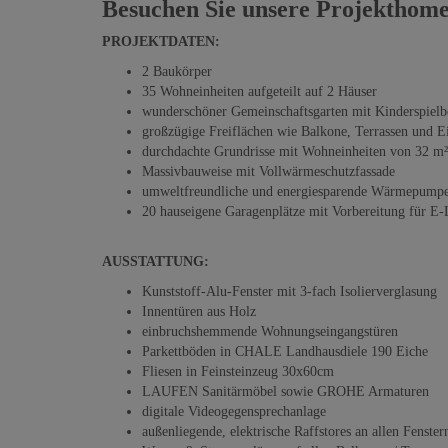
Besuchen Sie unsere Projekthom
PROJEKTDATEN:
2 Baukörper
35 Wohneinheiten aufgeteilt auf 2 Häuser
wunderschöner Gemeinschaftsgarten mit Kinderspielb
großzügige Freiflächen wie Balkone, Terrassen und E
durchdachte Grundrisse mit Wohneinheiten von 32 m
Massivbauweise mit Vollwärmeschutzfassade
umweltfreundliche und energiesparende Wärmepump
20 hauseigene Garagenplätze mit Vorbereitung für E-
AUSSTATTUNG:
Kunststoff-Alu-Fenster mit 3-fach Isolierverglasung
Innentüren aus Holz
einbruchshemmende Wohnungseingangstüren
Parkettböden in CHALE Landhausdiele 190 Eiche
Fliesen in Feinsteinzeug 30x60cm
LAUFEN Sanitärmöbel sowie GROHE Armaturen
digitale Videogegensprechanlage
außenliegende, elektrische Raffstores an allen Fenster