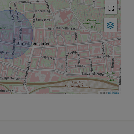
Tiles ©
basemap.at