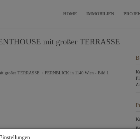
HOME
IMMOBILIEN
PROJE
ENTHOUSE mit großer TERRASSE
B
Ka
Fl
Z
P
Ka
Be
He
Einstellungen