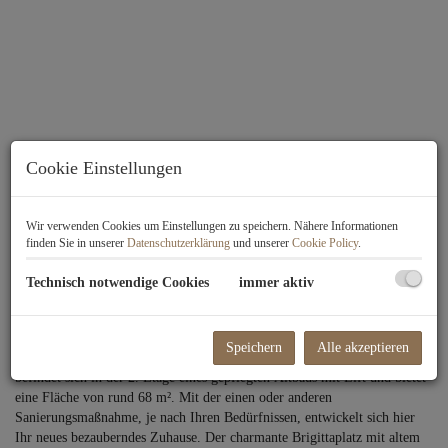
Cookie Einstellungen
Wir verwenden Cookies um Einstellungen zu speichern. Nähere Informationen
finden Sie in unserer
Datenschutzerklärung
und unserer
Cookie Policy
.
Technisch notwendige Cookies
immer aktiv
Beschreibung
Diese sanierungsbedürftige 2-Zimmer Wohnung in idealer Ruhelage am
Speichern
Alle akzeptieren
Brigittaplatz vermittelt Ihnen ein ausgezeichnetes Wohngefühl. Sie
befindet sich in der 2. Etage eines gepflegten
Altbaus
mit Lift und bietet
eine Fläche von rund 68 m². Mit der einen oder anderen
Sanierungsmaßnahme, je nach Ihren Bedürfnissen, entwickelt sich hier
Ihr neues bezauberndes Zuhause. Der charmante Brigittaplatz mit altem