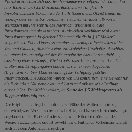
Provision errechnet sich aus dem beurkundeten Kaufpreis. Wir halten fest,
dass Ihnen dieses Objekt erstmals durch unsere Tätigkeit als
Immobilienmakler bekannt wurde. Falls Ihnen dieses Objekt bereits als
verkauf- oder vermietbar bekannt ist, ersuchen wir innerhalb von 3
Werktagen um Ihre schriftliche Nachricht, ansonsten gilt die
Provisionsregelung als vereinbart. Ausdrücklich vereinbart wird dieser
Provisionsanspruch in gleicher Höhe auch für die in § 15 MaklerG
vorgesehenen Fälle (Unterlassung eines notwendigen Rechtsaktes wider
Treu und Glauben, Abschluss eines zweckgleichen Geschäftes, Abschluss
mit einem Dritten aufgrund der Weitergabe der Abschlussmöglichkeit,
Ausübung eines Vorkaufs-, Wiederkaufs- oder Eintrittrechtes). Bei den
Größen und Ertragsangaben handelt es sich um von Abgeber/in
(Eigentümer/in bzw. Hausverwaltung) zur Verfügung gestellte
Informationen. Die Angaben wurden von uns kontrolliert, eine Gewähr für
die Richtigkeit, Vollständigkeit und Letztstand müssen wir allerdings
ausschließen.
Der Makler erklärt,
im Sinne des § 5 Maklergesetzes als
Doppelmakler tätig
zu sein.
Der Brigittaplatz liegt in unmittelbarer Nähe der Wallensteinstraße, einer
der wichtigsten Verkehrsachsen des Bezirks, und ist verkehrstechnisch gut
angebunden. Der Platz befindet sich etwa 2 Kilometer nördlich des
Wiener Stadtzentrums und ist sowohl mit öffentlichen Verkehrsmitteln als
auch mit dem Auto leicht erreichbar.