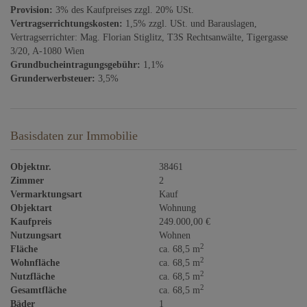
Provision:
3% des Kaufpreises zzgl. 20% USt.
Vertragserrichtungskosten:
1,5% zzgl. USt. und Barauslagen,
Vertragserrichter: Mag. Florian Stiglitz, T3S Rechtsanwälte, Tigergasse
3/20, A-1080 Wien
Grundbucheintragungsgebühr:
1,1%
Grunderwerbsteuer:
3,5%
Basisdaten zur Immobilie
Objektnr.
38461
Zimmer
2
Vermarktungsart
Kauf
Objektart
Wohnung
Kaufpreis
249.000,00 €
Nutzungsart
Wohnen
2
Fläche
ca. 68,5 m
2
Wohnfläche
ca. 68,5 m
2
Nutzfläche
ca. 68,5 m
2
Gesamtfläche
ca. 68,5 m
Bäder
1