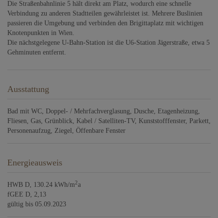
Die Straßenbahnlinie 5 hält direkt am Platz, wodurch eine schnelle
Verbindung zu anderen Stadtteilen gewährleistet ist. Mehrere Buslinien
passieren die Umgebung und verbinden den Brigittaplatz mit wichtigen
Knotenpunkten in Wien.
Die nächstgelegene U-Bahn-Station ist die U6-Station Jägerstraße, etwa 5
Gehminuten entfernt.
Ausstattung
Bad mit WC
Doppel- / Mehrfachverglasung
Dusche
Etagenheizung
Fliesen
Gas
Grünblick
Kabel / Satelliten-TV
Kunststofffenster
Parkett
Personenaufzug
Ziegel
Öffenbare Fenster
Energieausweis
2
HWB
D, 130.24 kWh/m
a
fGEE
D, 2,13
gültig bis
05.09.2023