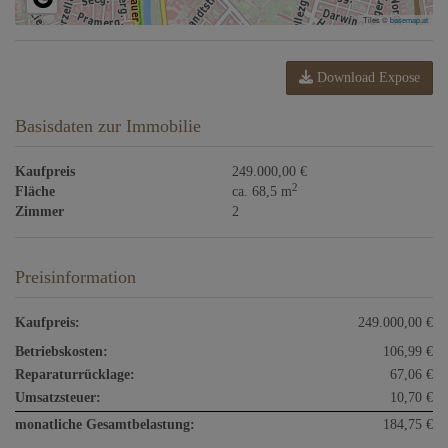
Tiles ©
basemap.at
Download Expose
Basisdaten zur Immobilie
Kaufpreis
249.000,00 €
2
Fläche
ca. 68,5 m
Zimmer
2
Preisinformation
Kaufpreis:
249.000,00 €
Betriebskosten:
106,99 €
Reparaturrücklage:
67,06 €
Umsatzsteuer:
10,70 €
monatliche Gesamtbelastung:
184,75 €