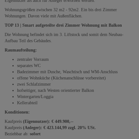
Eigennutzer als auch für Anleger erworben werden.
Wohnungsgrößen zwischen 32 m2 - 92m2. Ein bis drei Zimmer
Wohnungen. Davon viele mit Außenflächen.
TOP 13 | Smart aufgeteilte drei Zimmer Wohnung mit Balkon
Die Wohnung befindet sich im 3. Liftstock und somit dem Neubau-
Aufbau Teil des Gebäudes.
Raumaufteilung:
zentraler Vorraum
separates WC
Badezimmer mit Dusche, Waschtisch und WM-Anschluss
offene Wohnküche (Küchenanschlüsse vorbereitet)
zwei Schlafzimmer
hofseitiger, nach Westen orientierter Balkon
Wintergarten/Loggia
Kellerabteil
Konditionen:
Kaufpreis
(Eigennutzer): € 449.900,--
Kaufpreis
(Anleger): € 423.144,99 zzgl. 20% USt.
Beziehbar ab:
sofort