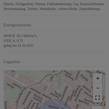
Dusche
Fertigparkett
Fliesen
Fußbodenheizung
Gas
Kunststofffenster
Personenaufzug
Toilette
Wohnküche / offene Küche
Zentralheizung
Energieausweis
2
HWB
B, 30.2 kWh/m
a
fGEE
A, 0,75
gültig bis
24.10.2035
Lageplan
+
−