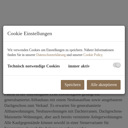
Cookie Einstellungen
Wir verwenden Cookies um Einstellungen zu speichern. Nähere Informationen
finden Sie in unserer
Datenschutzerklärung
und unserer
Cookie Policy
.
Technisch notwendige Cookies
immer aktiv
Beschreibung
Speichern
Alle akzeptieren
Liebhaber der Mannerschnitten aufgepasst! Direkt vis-a-vis der Manner-
Fabrik in der Mayssengasse Ecke Horneckgasse gelangt ein
generalsaniertes Altbauhaus mit einem Neubauaufbau sowie ausgebautem
Dachgeschoss zum Verkauf. Es erwarten Sie generalsanierte
Altbauwohnungen, Neubauwohnungen mit Dachterrassen, Dachgeschoss-
Maisonette-Wohnungen, aber auch bereits vermietete Anlegerwohnungen.
Alle Kaufgegenstände können sowohl in einer Steuervariante für