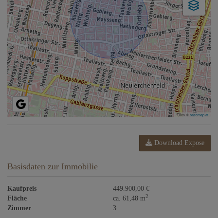
Tiles ©
basemap.at
Download Expose
Basisdaten zur Immobilie
Kaufpreis
449.900,00 €
2
Fläche
ca. 61,48 m
Zimmer
3