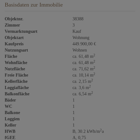
Basisdaten zur Immobilie
Objektnr.
38388
Zimmer
3
Vermarktungsart
Kauf
Objektart
Wohnung
Kaufpreis
449.900,00 €
Nutzungsart
Wohnen
2
Fläche
ca. 61,48 m
2
Wohnfläche
ca. 61,48 m
2
Nutzfläche
ca. 71,62 m
2
Freie Fläche
ca. 10,14 m
2
Kellerfläche
ca. 2,15 m
2
Loggiafläche
ca. 3,6 m
2
Balkonfläche
ca. 6,54 m
Bäder
1
WC
1
Balkone
1
Loggien
1
Keller
1
2
HWB
B, 30.2 kWh/m
a
fGEE
A, 0,75