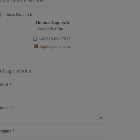
ontaktieren Sie uns
Thomas Kopatsch
Geschäftsführer
+43 676 660 7817
tk@lageeins.com
nfrage senden
Mail
rede
orname