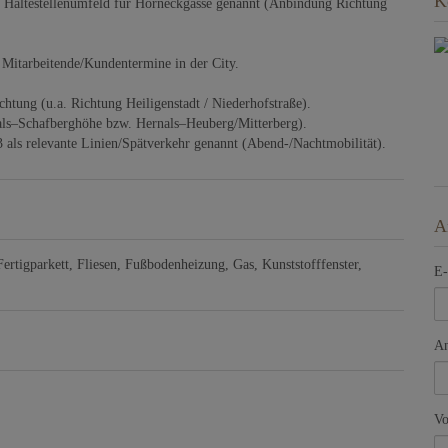
K
altestellenumfeld für Horneckgasse genannt (Anbindung Richtung
r Mitarbeitende/Kundentermine in der City.
ung (u.a. Richtung Heiligenstadt / Niederhofstraße).
s–Schafberghöhe bzw. Hernals–Heuberg/Mitterberg).
s relevante Linien/Spätverkehr genannt (Abend-/Nachtmobilität).
A
Fertigparkett
Fliesen
Fußbodenheizung
Gas
Kunststofffenster
E-
An
V