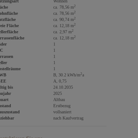
tzungsart
Wohnen
2
äche
ca. 78,56 m
2
ohnfläche
ca. 78,56 m
2
tzfläche
ca. 90,74 m
2
eie Fläche
ca. 12,18 m
2
llerfläche
ca. 2,97 m
2
rrassenfläche
ca. 12,18 m
äder
1
C
1
rrassen
1
ller
1
stellräume
1
2
WB
B, 30.2 kWh/m
a
GEE
A, 0,75
ltig bis
24.10.2035
aujahr
2025
uart
Altbau
ustand
Erstbezug
auszustand
vollsaniert
ziehbar
nach Kaufvertrag