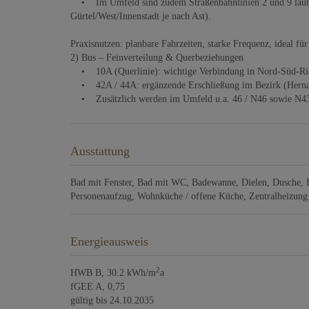
• Im Umfeld sind zudem Straßenbahnlinien 2 und 9 laut H
Gürtel/West/Innenstadt je nach Ast).
Praxisnutzen: planbare Fahrzeiten, starke Frequenz, ideal fü
2) Bus – Feinverteilung & Querbeziehungen
• 10A (Querlinie): wichtige Verbindung in Nord-Süd-Richt
• 42A / 44A: ergänzende Erschließung im Bezirk (Hernal
• Zusätzlich werden im Umfeld u.a. 46 / N46 sowie N43 al
Ausstattung
Bad mit Fenster
Bad mit WC
Badewanne
Dielen
Dusche
Personenaufzug
Wohnküche / offene Küche
Zentralheizung
Energieausweis
2
HWB
B, 30.2 kWh/m
a
fGEE
A, 0,75
gültig bis
24.10.2035