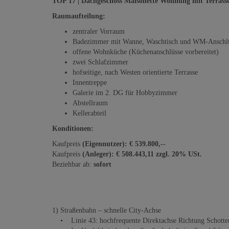
TOP 17 | Dachgeschoss Maisonette Wohnung mit Terrass
Raumaufteilung:
zentraler Vorraum
Badezimmer mit Wanne, Waschtisch und WM-Anschluss
offene Wohnküche (Küchenanschlüsse vorbereitet)
zwei Schlafzimmer
hofseitige, nach Westen orientierte Terrasse
Innentreppe
Galerie im 2. DG für Hobbyzimmer
Abstellraum
Kellerabteil
Konditionen:
Kaufpreis
(Eigennutzer): € 539.800,--
Kaufpreis
(Anleger): € 508.443,11 zzgl. 20% USt.
Beziehbar ab:
sofort
1) Straßenbahn – schnelle City-Achse
• Linie 43: hochfrequente Direktachse Richtung Schottentor