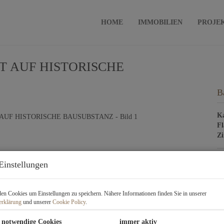
HOME
IMMOBILIEN
PROJE
 AUF HISTORISCHE
B
Ka
Fl
Z
Einstellungen
P
Ka
n Cookies um Einstellungen zu speichern. Nähere Informationen finden Sie in unserer
erklärung
und unserer
Cookie Policy
.
Be
He
 notwendige Cookies
immer aktiv