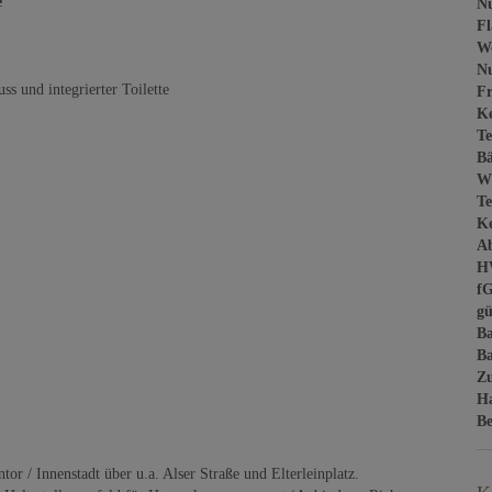
e
Nu
Fl
W
Nu
 und integrierter Toilette
Fr
Ke
Te
B
W
Te
Ke
Ab
H
f
gü
B
Ba
Z
H
Be
 / Innenstadt über u.a. Alser Straße und Elterleinplatz.