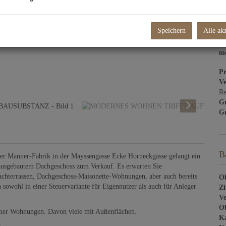
W
Re
Li
Speichern
Alle ak
Um
mo
Pr
Ve
Re
G
Gr
B
 der Manner-Fabrik in der Mayssengasse Ecke Horneckgasse gelangt ein
ausgebautem Dachgeschoss zum Verkauf. Es erwarten Sie
hterrassen, Dachgeschoss-Maisonette-Wohnungen, aber auch bereits
Ob
owohl in einer Steuervariante für Eigennutzer als auch für Anleger
Z
Ve
Ob
mer Wohnungen. Davon viele mit Außenflächen.
Ka