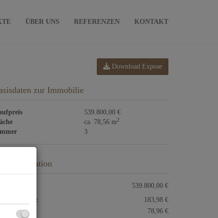
KTE
ÜBER UNS
REFERENZEN
KONTAKT
Download Expose
asisdaten zur Immobilie
ufpreis
539.800,00 €
2
äche
ca. 78,56 m
immer
3
reisinformation
ufpreis:
539.800,00 €
triebskosten:
183,98 €
izkosten:
78,96 €