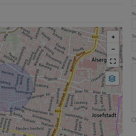
N
+
Te
−
Na