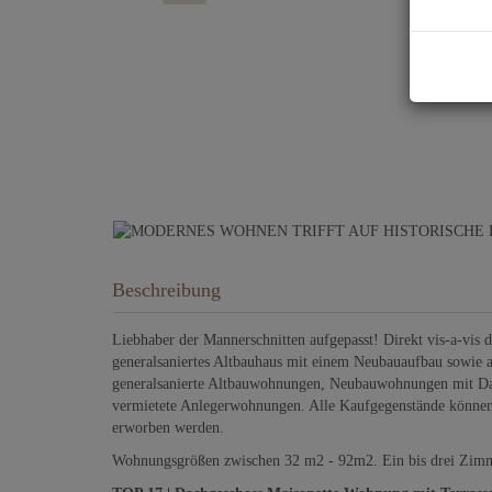
Beschreibung
Liebhaber der Mannerschnitten aufgepasst! Direkt vis-a-vis
generalsaniertes Altbauhaus mit einem Neubauaufbau sowie 
generalsanierte Altbauwohnungen, Neubauwohnungen mit Dac
vermietete Anlegerwohnungen. Alle Kaufgegenstände können s
erworben werden.
Wohnungsgrößen zwischen 32 m2 - 92m2. Ein bis drei Zim