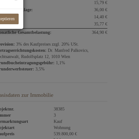
armwasser:
15,79 €
paraturrücklage:
36,00 €
ftkosten:
14,40 €
zeptieren
satzsteuer:
35,77 €
natliche Gesamtbelastung:
364,90 €
ovision:
3% des Kaufpreises zzgl. 20% USt.
rtragserrichtungskosten:
Dr. Manfred Palkovics,
chtsanwalt, Rudolfsplatz 12, 1010 Wien
rundbucheintragungsgebühr:
1,1%
underwerbsteuer:
3,5%
asisdaten zur Immobilie
jektnr.
38385
immer
3
rmarktungsart
Kauf
jektart
Wohnung
ufpreis
539.800,00 €