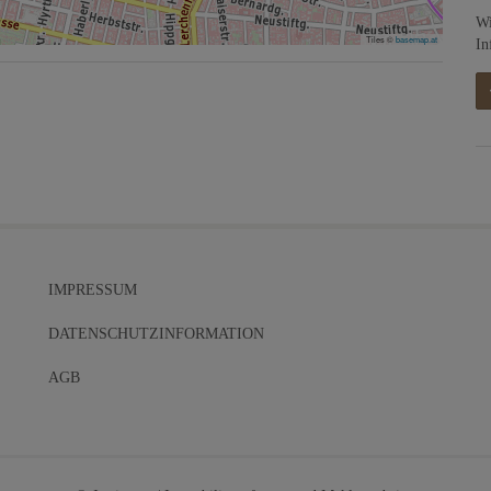
Wi
Tiles ©
basemap.at
In
IMPRESSUM
DATENSCHUTZINFORMATION
AGB