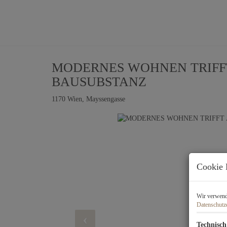
MODERNES WOHNEN TRIFFT
BAUSUBSTANZ
1170 Wien
, Mayssengasse
Cookie 
Wir verwende
Datenschutz
Technisch