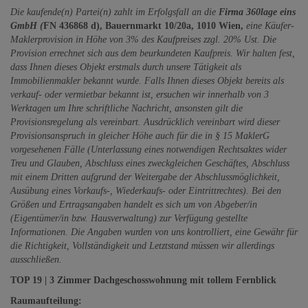
Die kaufende(n) Partei(n) zahlt im Erfolgsfall an die
Firma 360lage eins
GmbH (
FN 436868 d), Bauernmarkt 10/20a, 1010 Wien,
eine Käufer-
Maklerprovision in Höhe von 3% des Kaufpreises zzgl. 20% Ust. Die
Provision errechnet sich aus dem beurkundeten Kaufpreis. Wir halten fest,
dass Ihnen dieses Objekt erstmals durch unsere Tätigkeit als
Immobilienmakler bekannt wurde. Falls Ihnen dieses Objekt bereits als
verkauf- oder vermietbar bekannt ist, ersuchen wir innerhalb von 3
Werktagen um Ihre schriftliche Nachricht, ansonsten gilt die
Provisionsregelung als vereinbart. Ausdrücklich vereinbart wird dieser
Provisionsanspruch in gleicher Höhe auch für die in § 15 MaklerG
vorgesehenen Fälle (Unterlassung eines notwendigen Rechtsaktes wider
Treu und Glauben, Abschluss eines zweckgleichen Geschäftes, Abschluss
mit einem Dritten aufgrund der Weitergabe der Abschlussmöglichkeit,
Ausübung eines Vorkaufs-, Wiederkaufs- oder Eintrittrechtes). Bei den
Größen und Ertragsangaben handelt es sich um von Abgeber/in
(Eigentümer/in bzw. Hausverwaltung) zur Verfügung gestellte
Informationen. Die Angaben wurden von uns kontrolliert, eine Gewähr für
die Richtigkeit, Vollständigkeit und Letztstand müssen wir allerdings
ausschließen.
TOP 19 | 3 Zimmer Dachgeschosswohnung mit tollem Fernblick
Raumaufteilung: