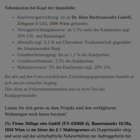
Nebenkosten bei Kauf der Immobilie:
Kaufvertragserrichtung: Ist an
Dr. Riess Rechtsanwälte GmbH,
Zeltgasse 3-5/13, 1080 Wien
gebunden.
Vertragserrichtungshonorar: ab 1,5% netto des Kaufpreises zzgl.
20% USt. und Barauslagen.
allenfalls zzgl. 0,2 % aus Übernahme Treuhandschaft gegenüber
der finanzierenden Bank
Grundbucheintragung: bis zu 1,1 % des Kaufpreises
Grunderwerbssteuer: 3,5% des Kaufpreises
Maklerprovision: 3% des Kaufpreises zzgl. 20% USt.
Bei den auf den Fotos ersichtlichen Einrichtungsgegenständen handelt es
sich um ein virtuelles Staging.
Dies dient zu Präsentationszwecken und ist nicht Teil des
Kaufgegenstandes.
Lassen Sie sich gerne zu dem Projekt und den verfügbaren
Wohnungen noch heute beraten!
Die
Firma 360lage eins GmbH (
FN 436868 d), Bauernmarkt 10/20a,
1010 Wien
ist
im Sinne des § 5 Maklergesetzes
als Doppelmakler tätig
und weist auf das wirtschaftliche Naheverhältnis zur Auftraggeberin hin.