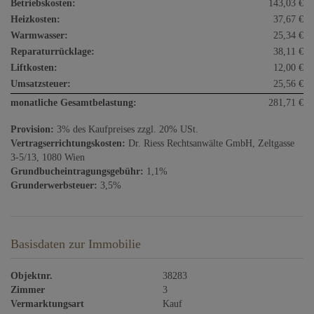
Betriebskosten:
143,03 €
Heizkosten:
37,67 €
Warmwasser:
25,34 €
Reparaturrücklage:
38,11 €
Liftkosten:
12,00 €
Umsatzsteuer:
25,56 €
monatliche Gesamtbelastung:
281,71 €
Provision:
3% des Kaufpreises zzgl. 20% USt.
Vertragserrichtungskosten:
Dr. Riess Rechtsanwälte GmbH, Zeltgasse
3-5/13, 1080 Wien
Grundbucheintragungsgebühr:
1,1%
Grunderwerbsteuer:
3,5%
Basisdaten zur Immobilie
Objektnr.
38283
Zimmer
3
Vermarktungsart
Kauf