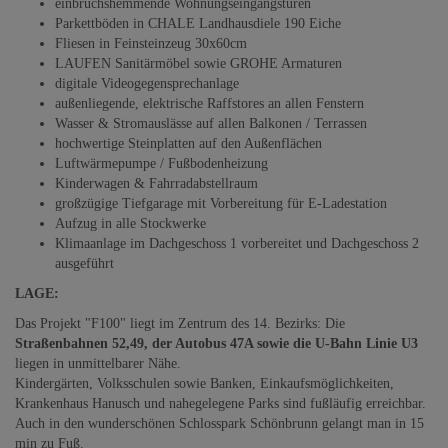
einbruchshemmende Wohnungseingangstüren
Parkettböden in CHALE Landhausdiele 190 Eiche
Fliesen in Feinsteinzeug 30x60cm
LAUFEN Sanitärmöbel sowie GROHE Armaturen
digitale Videogegensprechanlage
außenliegende, elektrische Raffstores an allen Fenstern
Wasser & Stromauslässe auf allen Balkonen / Terrassen
hochwertige Steinplatten auf den Außenflächen
Luftwärmepumpe / Fußbodenheizung
Kinderwagen & Fahrradabstellraum
großzügige Tiefgarage mit Vorbereitung für E-Ladestation
Aufzug in alle Stockwerke
Klimaanlage im Dachgeschoss 1 vorbereitet und Dachgeschoss 2
ausgeführt
LAGE:
Das Projekt "F100" liegt im Zentrum des 14. Bezirks: Die
Straßenbahnen 52,49, der Autobus 47A sowie die U-Bahn Linie U3
liegen in unmittelbarer Nähe.
Kindergärten, Volksschulen sowie Banken, Einkaufsmöglichkeiten,
Krankenhaus Hanusch und nahegelegene Parks sind fußläufig erreichbar.
Auch in den wunderschönen Schlosspark Schönbrunn gelangt man in 15
min zu Fuß.