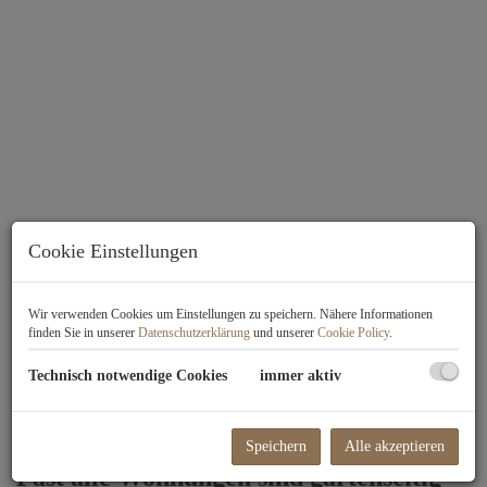
Cookie Einstellungen
Beschreibung
Wir verwenden Cookies um Einstellungen zu speichern. Nähere Informationen
finden Sie in unserer
Datenschutzerklärung
und unserer
Cookie Policy
.
Technisch notwendige Cookies
immer aktiv
Ästhetische Architektur in
harmonischer Grünlage - Ein Zuhause,
das Geborgenheit und Freiraum gibt.
Speichern
Alle akzeptieren
Fast alle Wohnungen sind gartenseitig