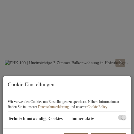
Beschreibung
Cookie Einstellungen
Besuchen Sie unsere Projekthomepage
Wir verwenden Cookies um Einstellungen zu speichern. Nähere Informationen
unter
www.ehk100.at
finden Sie in unserer
Datenschutzerklärung
und unserer
Cookie Policy
.
PROJEKTDATEN:
Technisch notwendige Cookies
immer aktiv
2 Baukörper
34 Wohneinheiten aufgeteilt auf 2 Häuser und 1 Büro