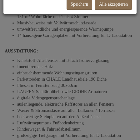
großzügige Freiflächen wie Balkone, Terrassen und Eigengärten
Speichern
Alle akzeptieren
durchdachte Grundrisse mit Wohneinheiten von 30 m² -
131 m² Wohnfläche und 1 bis 4 Zimmern
Massivbauweise mit Vollwärmeschutzfassade
umweltfreundliche und energiesparende Wärmepumpe
14 hauseigene Garagenplätze mit Vorbereitung für E-Ladestation
AUSSTATTUNG:
Kunststoff-Alu-Fenster mit 3-fach Isolierverglasung
Innentüren aus Holz
einbruchshemmende Wohnungseingangstüren
Parkettböden in CHALE Landhausdiele 190 Eiche
Fliesen in Feinsteinzeug 30x60cm
LAUFEN Sanitärmöbel sowie GROHE Armaturen
digitale Videogegensprechanlage
außenliegende, elektrische Raffstores an allen Fenstern
Wasser & Stromauslässe auf allen Balkonen / Terrassen
hochwertige Steinplatten auf den Außenflächen
Luftwärmepumpe / Fußbodenheizung
Kinderwagen & Fahrradabstellraum
großzügige Tiefgarage mit Vorbereitung für E-Ladestation