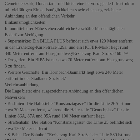
Gemeindebezirk, Donaustadt, und bietet eine hervorragende Infrastruktur
mit vielfältigen Einkaufsmöglichkeiten sowie eine ausgezeichnete
Anbindung an den öffentlichen Verkehr.
Einkaufsmöglichkeiten:
In unmittelbarer Nähe stehen zahlreiche Geschäfte für den täglichen
Bedarf zur Verfügung:
• Supermärkte: Ein BILLA PLUS befindet sich etwa 120 Meter entfernt
in der Erzherzog-Karl-Straße 129a, und ein HOFER-Markt liegt rund
340 Meter entfernt am Hausgrundweg/Erzherzog-Karl-Straße 160. ￼
• Drogerien: Ein BIPA ist nur etwa 70 Meter entfernt am Hausgrundweg
3 zu finden.
• Weitere Geschäfte: Ein Hornbach-Baumarkt liegt etwa 240 Meter
entfernt in der Stadlauer Straße 37.
Verkehrsanbindung:
Die Lage bietet eine ausgezeichnete Anbindung an den öffentlichen
Nahverkehr:
• Buslinien: Die Haltestelle “Konstanziagasse” für die Linie 26A ist nur
etwa 30 Meter entfernt, während die Haltestelle “Genochplatz” für die
Linien 86A, 87A und 95A rund 100 Meter entfernt liegt.
• Straßenbahn: Die Station “Konstanziagasse” der Linie 25 befindet sich
etwa 120 Meter entfernt.
• S-Bahn: Der Bahnhof “Erzherzog-Karl-Straße” der Linie S80 ist rund