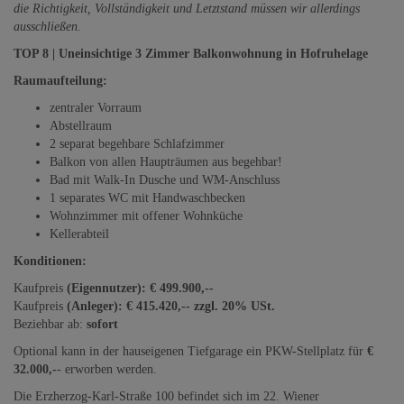
die Richtigkeit, Vollständigkeit und Letztstand müssen wir allerdings
ausschließen.
TOP 8 | Uneinsichtige 3 Zimmer Balkonwohnung in Hofruhelage
Raumaufteilung:
zentraler Vorraum
Abstellraum
2 separat begehbare Schlafzimmer
Balkon von allen Haupträumen aus begehbar!
Bad mit Walk-In Dusche und WM-Anschluss
1 separates WC mit Handwaschbecken
Wohnzimmer mit offener Wohnküche
Kellerabteil
Konditionen:
Kaufpreis
(Eigennutzer): € 499.900,--
Kaufpreis
(Anleger): € 415.420,-- zzgl. 20% USt.
Beziehbar ab:
sofort
Optional kann in der hauseigenen Tiefgarage ein PKW-Stellplatz für
€
32.000,-
- erworben werden.
Die Erzherzog-Karl-Straße 100 befindet sich im 22. Wiener