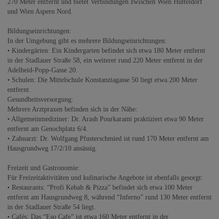
270 Meter entfernt und bietet Verbindungen zwischen Wien Hütteldorf
und Wien Aspern Nord.
Bildungseinrichtungen:
In der Umgebung gibt es mehrere Bildungseinrichtungen:
• Kindergärten: Ein Kindergarten befindet sich etwa 180 Meter entfernt
in der Stadlauer Straße 58, ein weiterer rund 220 Meter entfernt in der
Adelheid-Popp-Gasse 20.
• Schulen: Die Mittelschule Konstanziagasse 50 liegt etwa 200 Meter
entfernt.
Gesundheitsversorgung:
Mehrere Arztpraxen befinden sich in der Nähe:
• Allgemeinmediziner: Dr. Arash Pourkarami praktiziert etwa 90 Meter
entfernt am Genochplatz 6/4.
• Zahnarzt: Dr. Wolfgang Pfusterschmied ist rund 170 Meter entfernt am
Hausgrundweg 17/2/10 ansässig.
Freizeit und Gastronomie:
Für Freizeitaktivitäten und kulinarische Angebote ist ebenfalls gesorgt:
• Restaurants: “Profi Kebab & Pizza” befindet sich etwa 100 Meter
entfernt am Hausgrundweg 8, während “Inferno” rund 130 Meter entfernt
in der Stadlauer Straße 54 liegt.
• Cafés: Das “Eso Cafe” ist etwa 160 Meter entfernt in der