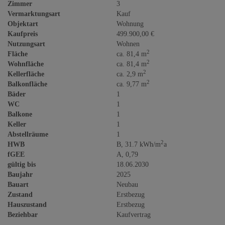
Zimmer
3
Vermarktungsart
Kauf
Objektart
Wohnung
Kaufpreis
499.900,00 €
Nutzungsart
Wohnen
2
Fläche
ca. 81,4 m
2
Wohnfläche
ca. 81,4 m
2
Kellerfläche
ca. 2,9 m
2
Balkonfläche
ca. 9,77 m
Bäder
1
WC
1
Balkone
1
Keller
1
Abstellräume
1
2
HWB
B, 31.7 kWh/m
a
fGEE
A, 0,79
gültig bis
18.06.2030
Baujahr
2025
Bauart
Neubau
Zustand
Erstbezug
Hauszustand
Erstbezug
Beziehbar
Kaufvertrag