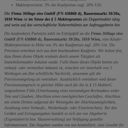
Maklerprovision: 3% des Kaufpreises zzgl. 20% USt.
Die
Firma 360lage eins GmbH (
FN 436868 d), Bauernmarkt 10/20a,
1010 Wien
ist
im Sinne des § 5 Maklergesetzes
als Doppelmakler tätig
und weist auf das wirtschaftliche Naheverhältnis zur Auftraggeberin hin.
Die kaufende(n) Partei(n) zahlt im Erfolgsfall an die
Firma 360lage eins
GmbH (
FN 436868 d), Bauernmarkt 10/20a, 1010 Wien,
eine Käufer-
Maklerprovision in Höhe von 3% des Kaufpreises zzgl. 20% Ust. Die
Provision errechnet sich aus dem beurkundeten Kaufpreis. Wir halten fest,
dass Ihnen dieses Objekt erstmals durch unsere Tätigkeit als
Immobilienmakler bekannt wurde. Falls Ihnen dieses Objekt bereits als
verkauf- oder vermietbar bekannt ist, ersuchen wir innerhalb von 3
Werktagen um Ihre schriftliche Nachricht, ansonsten gilt die
Provisionsregelung als vereinbart. Ausdrücklich vereinbart wird dieser
Provisionsanspruch in gleicher Höhe auch für die in § 15 MaklerG
vorgesehenen Fälle (Unterlassung eines notwendigen Rechtsaktes wider
Treu und Glauben, Abschluss eines zweckgleichen Geschäftes, Abschluss
mit einem Dritten aufgrund der Weitergabe der Abschlussmöglichkeit,
Ausübung eines Vorkaufs-, Wiederkaufs- oder Eintrittrechtes). Bei den
Größen und Ertragsangaben handelt es sich um von Abgeber/in
(Eigentümer/in bzw. Hausverwaltung) zur Verfügung gestellte
Informationen. Die Angaben wurden von uns kontrolliert, eine Gewähr für