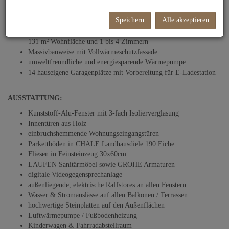
2 Baukörper
34 Wohneinheiten aufgeteilt auf 2 Häuser und 1 Büro
Speichern
Alle akzeptieren
großzügige Freiflächen wie Balkone, Terrassen und Eigengärten
durchdachte Grundrisse mit Wohneinheiten von 30 m² -
131 m² Wohnfläche und 1 bis 4 Zimmern
Massivbauweise mit Vollwärmeschutzfassade
umweltfreundliche und energiesparende Wärmepumpe
14 hauseigene Garagenplätze mit Vorbereitung für E-Ladestation
AUSSTATTUNG:
Kunststoff-Alu-Fenster mit 3-fach Isolierverglasung
Innentüren aus Holz
einbruchshemmende Wohnungseingangstüren
Parkettböden in CHALE Landhausdiele 190 Eiche
Fliesen in Feinsteinzeug 30x60cm
LAUFEN Sanitärmöbel sowie GROHE Armaturen
digitale Videogegensprechanlage
außenliegende, elektrische Raffstores an allen Fenstern
Wasser & Stromauslässe auf allen Balkonen / Terrassen
hochwertige Steinplatten auf den Außenflächen
Luftwärmepumpe / Fußbodenheizung
Kinderwagen & Fahrradabstellraum