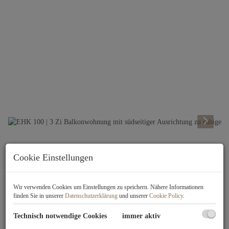
Beschreibung
Cookie Einstellungen
Besuchen Sie unsere Projekthomepage
Wir verwenden Cookies um Einstellungen zu speichern. Nähere Informationen
unter
www.ehk100.at
finden Sie in unserer
Datenschutzerklärung
und unserer
Cookie Policy
.
PROJEKTDATEN:
Technisch notwendige Cookies
immer aktiv