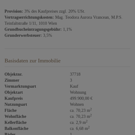
Provision:
3% des Kaufpreises zzgl. 20% USt.
Vertragserrichtungskosten:
Mag. Teodora Aurora Vrancean, M.P.S.
Teinfaltstraße 1/11, 1010 Wien
Grundbucheintragungsgebühr:
1,1%
Grunderwerbsteuer:
3,5%
Basisdaten zur Immobilie
Objektnr.
37718
Zimmer
3
Vermarktungsart
Kauf
Objektart
Wohnung
Kaufpreis
499.900,00 €
Nutzungsart
Wohnen
2
Fläche
ca. 70,23 m
2
Wohnfläche
ca. 70,23 m
2
Kellerfläche
ca. 2,9 m
2
Balkonfläche
ca. 6,68 m
Bäder
1