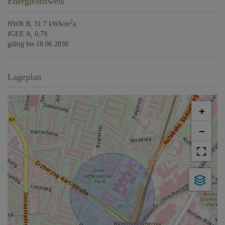
Energieausweis
2
HWB
B, 31.7 kWh/m
a
fGEE
A, 0,79
gültig bis
18.06.2030
Lageplan
+
−