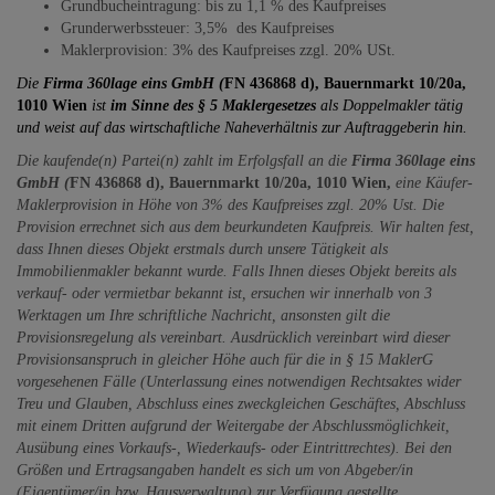
Grundbucheintragung: bis zu 1,1 % des Kaufpreises
Grunderwerbssteuer: 3,5% des Kaufpreises
Maklerprovision: 3% des Kaufpreises zzgl. 20% USt.
Die
Firma 360lage eins GmbH (
FN 436868 d), Bauernmarkt 10/20a,
1010 Wien
ist
im Sinne des § 5 Maklergesetzes
als Doppelmakler tätig
und weist auf das wirtschaftliche Naheverhältnis zur Auftraggeberin hin.
Die kaufende(n) Partei(n) zahlt im Erfolgsfall an die
Firma 360lage eins
GmbH (
FN 436868 d), Bauernmarkt 10/20a, 1010 Wien,
eine Käufer-
Maklerprovision in Höhe von 3% des Kaufpreises zzgl. 20% Ust. Die
Provision errechnet sich aus dem beurkundeten Kaufpreis. Wir halten fest,
dass Ihnen dieses Objekt erstmals durch unsere Tätigkeit als
Immobilienmakler bekannt wurde. Falls Ihnen dieses Objekt bereits als
verkauf- oder vermietbar bekannt ist, ersuchen wir innerhalb von 3
Werktagen um Ihre schriftliche Nachricht, ansonsten gilt die
Provisionsregelung als vereinbart. Ausdrücklich vereinbart wird dieser
Provisionsanspruch in gleicher Höhe auch für die in § 15 MaklerG
vorgesehenen Fälle (Unterlassung eines notwendigen Rechtsaktes wider
Treu und Glauben, Abschluss eines zweckgleichen Geschäftes, Abschluss
mit einem Dritten aufgrund der Weitergabe der Abschlussmöglichkeit,
Ausübung eines Vorkaufs-, Wiederkaufs- oder Eintrittrechtes). Bei den
Größen und Ertragsangaben handelt es sich um von Abgeber/in
(Eigentümer/in bzw. Hausverwaltung) zur Verfügung gestellte