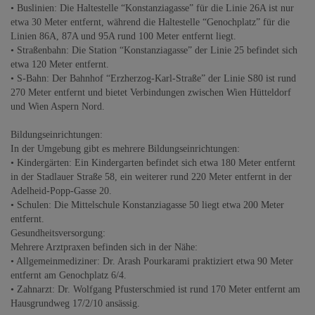
• Buslinien: Die Haltestelle “Konstanziagasse” für die Linie 26A ist nur
etwa 30 Meter entfernt, während die Haltestelle “Genochplatz” für die
Linien 86A, 87A und 95A rund 100 Meter entfernt liegt.
• Straßenbahn: Die Station “Konstanziagasse” der Linie 25 befindet sich
etwa 120 Meter entfernt.
• S-Bahn: Der Bahnhof “Erzherzog-Karl-Straße” der Linie S80 ist rund
270 Meter entfernt und bietet Verbindungen zwischen Wien Hütteldorf
und Wien Aspern Nord.
Bildungseinrichtungen:
In der Umgebung gibt es mehrere Bildungseinrichtungen:
• Kindergärten: Ein Kindergarten befindet sich etwa 180 Meter entfernt
in der Stadlauer Straße 58, ein weiterer rund 220 Meter entfernt in der
Adelheid-Popp-Gasse 20.
• Schulen: Die Mittelschule Konstanziagasse 50 liegt etwa 200 Meter
entfernt.
Gesundheitsversorgung:
Mehrere Arztpraxen befinden sich in der Nähe:
• Allgemeinmediziner: Dr. Arash Pourkarami praktiziert etwa 90 Meter
entfernt am Genochplatz 6/4.
• Zahnarzt: Dr. Wolfgang Pfusterschmied ist rund 170 Meter entfernt am
Hausgrundweg 17/2/10 ansässig.