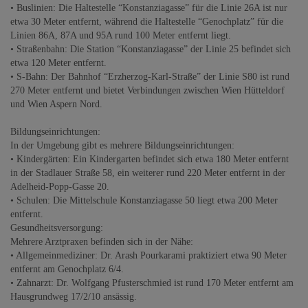
• Buslinien: Die Haltestelle “Konstanziagasse” für die Linie 26A ist nur
etwa 30 Meter entfernt, während die Haltestelle “Genochplatz” für die
Linien 86A, 87A und 95A rund 100 Meter entfernt liegt.
• Straßenbahn: Die Station “Konstanziagasse” der Linie 25 befindet sich
etwa 120 Meter entfernt.
• S-Bahn: Der Bahnhof “Erzherzog-Karl-Straße” der Linie S80 ist rund
270 Meter entfernt und bietet Verbindungen zwischen Wien Hütteldorf
und Wien Aspern Nord.
Bildungseinrichtungen:
In der Umgebung gibt es mehrere Bildungseinrichtungen:
• Kindergärten: Ein Kindergarten befindet sich etwa 180 Meter entfernt
in der Stadlauer Straße 58, ein weiterer rund 220 Meter entfernt in der
Adelheid-Popp-Gasse 20.
• Schulen: Die Mittelschule Konstanziagasse 50 liegt etwa 200 Meter
entfernt.
Gesundheitsversorgung:
Mehrere Arztpraxen befinden sich in der Nähe:
• Allgemeinmediziner: Dr. Arash Pourkarami praktiziert etwa 90 Meter
entfernt am Genochplatz 6/4.
• Zahnarzt: Dr. Wolfgang Pfusterschmied ist rund 170 Meter entfernt am
Hausgrundweg 17/2/10 ansässig.