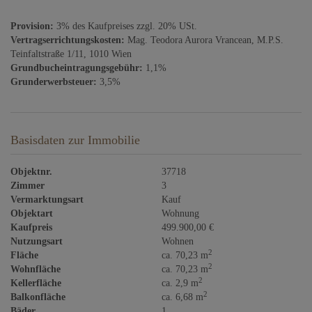
Provision:
3% des Kaufpreises zzgl. 20% USt.
Vertragserrichtungskosten:
Mag. Teodora Aurora Vrancean, M.P.S.
Teinfaltstraße 1/11, 1010 Wien
Grundbucheintragungsgebühr:
1,1%
Grunderwerbsteuer:
3,5%
Basisdaten zur Immobilie
Objektnr.
37718
Zimmer
3
Vermarktungsart
Kauf
Objektart
Wohnung
Kaufpreis
499.900,00 €
Nutzungsart
Wohnen
2
Fläche
ca. 70,23 m
2
Wohnfläche
ca. 70,23 m
2
Kellerfläche
ca. 2,9 m
2
Balkonfläche
ca. 6,68 m
Bäder
1