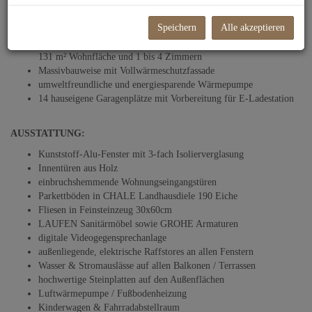
2 Baukörper
34 Wohneinheiten aufgeteilt auf 2 Häuser und 1 Büro
Speichern
Alle akzeptieren
großzügige Freiflächen wie Balkone, Terrassen und Eigengärten
durchdachte Grundrisse mit Wohneinheiten von 30 m² -
131 m² Wohnfläche und 1 bis 4 Zimmern
Massivbauweise mit Vollwärmeschutzfassade
umweltfreundliche und energiesparende Wärmepumpe
14 hauseigene Garagenplätze mit Vorbereitung für E-Ladestation
AUSSTATTUNG:
Kunststoff-Alu-Fenster mit 3-fach Isolierverglasung
Innentüren aus Holz
einbruchshemmende Wohnungseingangstüren
Parkettböden in CHALE Landhausdiele 190 Eiche
Fliesen in Feinsteinzeug 30x60cm
LAUFEN Sanitärmöbel sowie GROHE Armaturen
digitale Videogegensprechanlage
außenliegende, elektrische Raffstores an allen Fenstern
Wasser & Stromauslässe auf allen Balkonen / Terrassen
hochwertige Steinplatten auf den Außenflächen
Luftwärmepumpe / Fußbodenheizung
Kinderwagen & Fahrradabstellraum