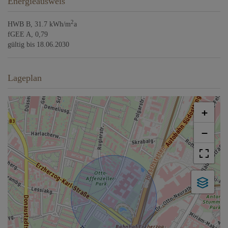
Energieausweis
2
HWB
B, 31.7 kWh/m
a
fGEE
A, 0,79
gültig bis
18.06.2030
Lageplan
+
−