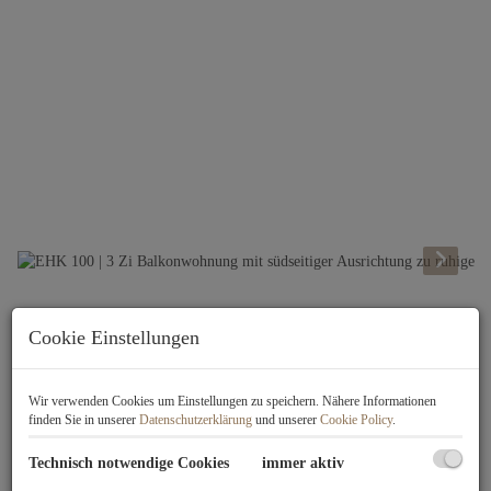
Beschreibung
Cookie Einstellungen
Besuchen Sie unsere Projekthomepage
Wir verwenden Cookies um Einstellungen zu speichern. Nähere Informationen
unter
www.ehk100.at
finden Sie in unserer
Datenschutzerklärung
und unserer
Cookie Policy
.
PROJEKTDATEN:
Technisch notwendige Cookies
immer aktiv