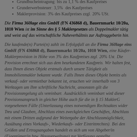
Grundbucheintragung: bis zu 1,1 % des Kaufpreises
Grunderwerbssteuer: 3,5% des Kaufpreises
Maklerprovision: 3% des Kaufpreises zzgl. 20% USt.
Die
Firma 360lage eins GmbH (
FN 436868 d), Bauernmarkt 10/20a,
1010 Wien
ist
im Sinne des § 5 Maklergesetzes
als Doppelmakler tätig
und weist auf das wirtschaftliche Naheverhältnis zur Auftraggeberin hin.
Die kaufende(n) Partei(n) zahlt im Erfolgsfall an die
Firma 360lage eins
GmbH (
FN 436868 d), Bauernmarkt 10/20a, 1010 Wien,
eine Käufer-
Maklerprovision in Höhe von 3% des Kaufpreises zzgl. 20% Ust. Die
Provision errechnet sich aus dem beurkundeten Kaufpreis. Wir halten fest,
dass Ihnen dieses Objekt erstmals durch unsere Tätigkeit als
Immobilienmakler bekannt wurde. Falls Ihnen dieses Objekt bereits als
verkauf- oder vermietbar bekannt ist, ersuchen wir innerhalb von 3
Werktagen um Ihre schriftliche Nachricht, ansonsten gilt die
Provisionsregelung als vereinbart. Ausdrücklich vereinbart wird dieser
Provisionsanspruch in gleicher Höhe auch für die in § 15 MaklerG
vorgesehenen Fälle (Unterlassung eines notwendigen Rechtsaktes wider
Treu und Glauben, Abschluss eines zweckgleichen Geschäftes, Abschluss
mit einem Dritten aufgrund der Weitergabe der Abschlussmöglichkeit,
Ausübung eines Vorkaufs-, Wiederkaufs- oder Eintrittrechtes). Bei den
Größen und Ertragsangaben handelt es sich um von Abgeber/in
(Eigentümer/in bzw. Hausverwaltung) zur Verfügung gestellte