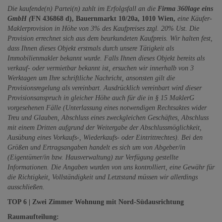
Die kaufende(n) Partei(n) zahlt im Erfolgsfall an die
Firma 360lage eins
GmbH (
FN 436868 d), Bauernmarkt 10/20a, 1010 Wien,
eine Käufer-
Maklerprovision in Höhe von 3% des Kaufpreises zzgl. 20% Ust. Die
Provision errechnet sich aus dem beurkundeten Kaufpreis. Wir halten fest,
dass Ihnen dieses Objekt erstmals durch unsere Tätigkeit als
Immobilienmakler bekannt wurde. Falls Ihnen dieses Objekt bereits als
verkauf- oder vermietbar bekannt ist, ersuchen wir innerhalb von 3
Werktagen um Ihre schriftliche Nachricht, ansonsten gilt die
Provisionsregelung als vereinbart. Ausdrücklich vereinbart wird dieser
Provisionsanspruch in gleicher Höhe auch für die in § 15 MaklerG
vorgesehenen Fälle (Unterlassung eines notwendigen Rechtsaktes wider
Treu und Glauben, Abschluss eines zweckgleichen Geschäftes, Abschluss
mit einem Dritten aufgrund der Weitergabe der Abschlussmöglichkeit,
Ausübung eines Vorkaufs-, Wiederkaufs- oder Eintrittrechtes). Bei den
Größen und Ertragsangaben handelt es sich um von Abgeber/in
(Eigentümer/in bzw. Hausverwaltung) zur Verfügung gestellte
Informationen. Die Angaben wurden von uns kontrolliert, eine Gewähr für
die Richtigkeit, Vollständigkeit und Letztstand müssen wir allerdings
ausschließen.
TOP 6 | Zwei Zimmer Wohnung mit Nord-Südausrichtung
Raumaufteilung: