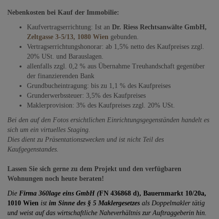
Nebenkosten bei Kauf der Immobilie:
Kaufvertragserrichtung: Ist an
Dr. Riess Rechtsanwälte GmbH,
Zeltgasse 3-5/13, 1080 Wien
gebunden.
Vertragserrichtungshonorar: ab 1,5% netto des Kaufpreises zzgl.
20% USt. und Barauslagen.
allenfalls zzgl. 0,2 % aus Übernahme Treuhandschaft gegenüber
der finanzierenden Bank
Grundbucheintragung: bis zu 1,1 % des Kaufpreises
Grunderwerbssteuer: 3,5% des Kaufpreises
Maklerprovision: 3% des Kaufpreises zzgl. 20% USt.
Bei den auf den Fotos ersichtlichen Einrichtungsgegenständen handelt es
sich um ein virtuelles Staging.
Dies dient zu Präsentationszwecken und ist nicht Teil des
Kaufgegenstandes.
Lassen Sie sich gerne zu dem Projekt und den verfügbaren
Wohnungen noch heute beraten!
Die
Firma 360lage eins GmbH (
FN 436868 d), Bauernmarkt 10/20a,
1010 Wien
ist
im Sinne des § 5 Maklergesetzes
als Doppelmakler tätig
und weist auf das wirtschaftliche Naheverhältnis zur Auftraggeberin hin.