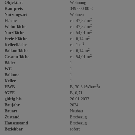
Objektart
Wohnung
Kaufpreis
349.000,00 €
Nutzungsart
Wohnen
2
Fläche
ca. 47,87 m
2
Wohnfläche
ca. 47,87 m
2
Nutzfläche
ca. 54,01 m
2
Freie Fläche
ca. 6,14 m
2
Kellerfläche
ca. 1 m
2
Balkonfläche
ca. 6,14 m
2
Gesamtfläche
ca. 54,01 m
Bäder
1
WC
1
Balkone
1
Keller
1
2
HWB
B, 30.3 kWh/m
a
fGEE
B, 0,71
gültig bis
26.01.2033
Baujahr
2024
Bauart
Neubau
Zustand
Erstbezug
Hauszustand
Erstbezug
Beziehbar
sofort