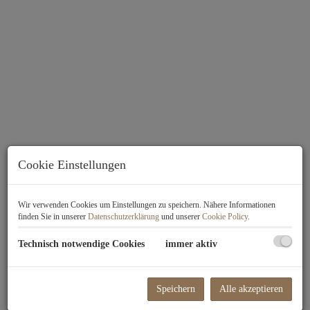
Cookie Einstellungen
Beschreibung
Wir verwenden Cookies um Einstellungen zu speichern. Nähere Informationen
finden Sie in unserer
Datenschutzerklärung
und unserer
Cookie Policy
.
Technisch notwendige Cookies
immer aktiv
Ästhetische Architektur in
harmonischer Grünlage - Ein Zuhause,
das Geborgenheit und Freiraum gibt.
Speichern
Alle akzeptieren
Fast alle Wohnungen sind gartenseitig