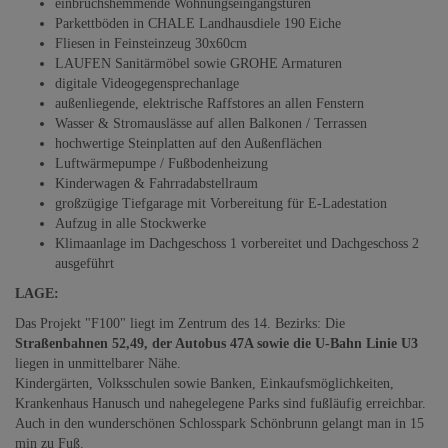
einbruchshemmende Wohnungseingangstüren
Parkettböden in CHALE Landhausdiele 190 Eiche
Fliesen in Feinsteinzeug 30x60cm
LAUFEN Sanitärmöbel sowie GROHE Armaturen
digitale Videogegensprechanlage
außenliegende, elektrische Raffstores an allen Fenstern
Wasser & Stromauslässe auf allen Balkonen / Terrassen
hochwertige Steinplatten auf den Außenflächen
Luftwärmepumpe / Fußbodenheizung
Kinderwagen & Fahrradabstellraum
großzügige Tiefgarage mit Vorbereitung für E-Ladestation
Aufzug in alle Stockwerke
Klimaanlage im Dachgeschoss 1 vorbereitet und Dachgeschoss 2
ausgeführt
LAGE:
Das Projekt "F100" liegt im Zentrum des 14. Bezirks: Die
Straßenbahnen 52,49, der Autobus 47A sowie die U-Bahn Linie U3
liegen in unmittelbarer Nähe.
Kindergärten, Volksschulen sowie Banken, Einkaufsmöglichkeiten,
Krankenhaus Hanusch und nahegelegene Parks sind fußläufig erreichbar.
Auch in den wunderschönen Schlosspark Schönbrunn gelangt man in 15
min zu Fuß.